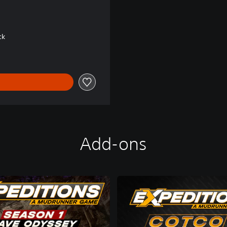
s
ck
Add-ons