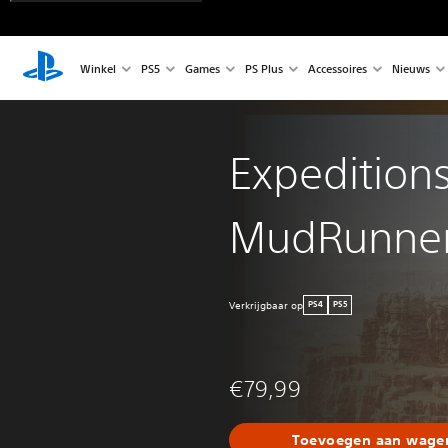
Winkel
PS5
Games
PS Plus
Accessoires
Nieuws
Expeditions
MudRunne
Verkrijgbaar op
PS4
PS5
€79,99
Toevoegen aan wagen