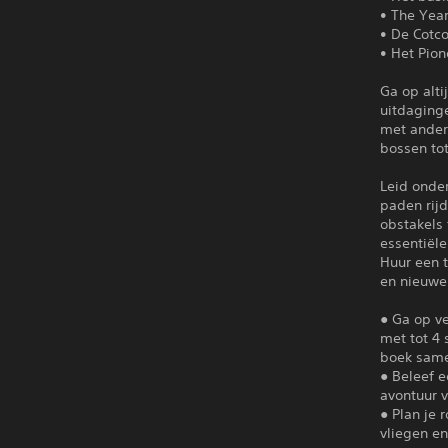
• The Year
• De Cotc
• Het Pion
Ga op alti
uitdaginge
met andere
bossen tot
Leid onder
paden rij
obstakels 
essentiële
Huur een t
en nieuwe 
● Ga op v
met tot 4 
boek same
● Beleef 
avontuur 
● Plan je
vliegen e