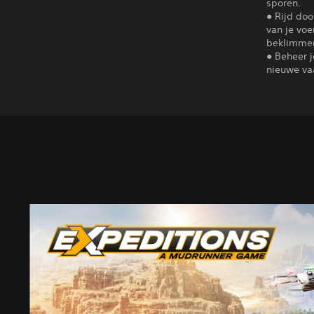
sporen.
● Rijd do
van je voe
beklimmen
● Beheer j
nieuwe vaa
S
t
a
n
d
a
r
d