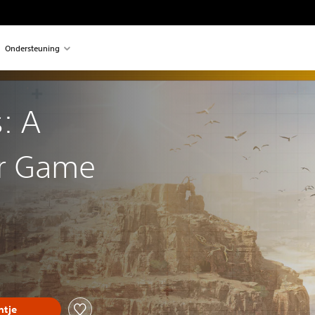
Ondersteuning
: A
r Game
tje