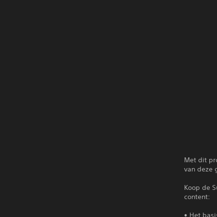
Met dit pr
van deze 
Koop de S
content:
• Het basi