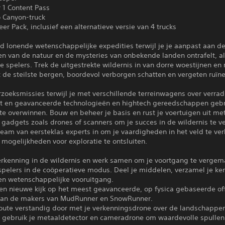
 1 Content Pass
o Canyon-truck
eer Pack, inclusief een alternatieve versie van 4 trucks
jd lonende wetenschappelijke expedities terwijl je je aanpast aan d
n van de natuur en de mysteries van onbekende landen ontrafelt, al
 spelers. Trek de uitgestrekte wildernis in van dorre woestijnen en 
 de steilste bergen, boordevol verborgen schatten en vergeten ruïne
zoeksmissies terwijl je met verschillende terreinwagens over verrade
dt en geavanceerde technologieën en hightech gereedschappen geb
te overwinnen. Bouw en beheer je basis en rust je voertuigen uit me
 gadgets zoals drones of scanners om je succes in de wildernis te v
eam van eersteklas experts in om je vaardigheden in het veld te ve
mogelijkheden voor exploratie te ontsluiten.
erkenning in de wildernis en werk samen om je voortgang te vergema
spelers in de coöperatieve modus. Deel je middelen, verzamel je ke
n wetenschappelijke vooruitgang.
een nieuwe kijk op het meest geavanceerde, op fysica gebaseerde of
van de makers van MudRunner en SnowRunner.
 route verstandig door met je verkenningsdrone over de landschappen
n gebruik je metaaldetector en cameradrone om waardevolle spullen