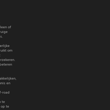
e
leen of
ruige
s.
rlijke
ruikt om
t
erzekeren.
rbeteren
kkelijken,
nnis en
f-road
 te
 op te