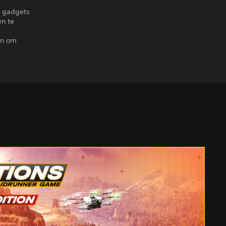
e gadgets
en te
en om