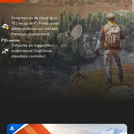
Streamen via de cloud op je
PS5 en op de PS Portal wordt
alleen ondersteund met een
Premium-abonnement
PS5-versie
Trilfunctie en triggereffect
ondersteund (DualSense
draadloze controller)