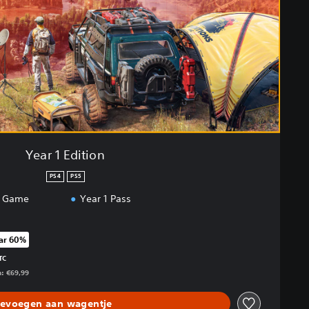
Year 1 Edition
PS4
PS5
r Game
Year 1 Pass
ar 60%
chte van de oorspronkelijke prijs van €69,99
TC
n: €69,99
evoegen aan wagentje