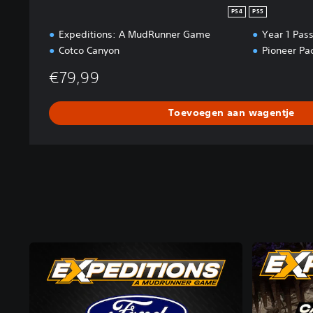
PS4
PS5
Expeditions: A MudRunner Game
Year 1 Pas
Cotco Canyon
Pioneer Pa
€79,99
Toevoegen aan wagentje