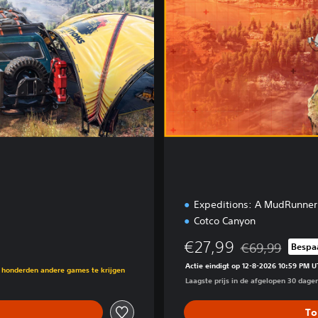
t
i
o
n
Expeditions: A MudRunne
Cotco Canyon
€27,99
€69,99
Bespa
Korting ten opzi
lijke prijs van €49,99
Actie eindigt op 12-8-2026 10:59 PM U
g honderden andere games te krijgen
Laagste prijs in de afgelopen 30 dage
To