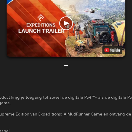
oduct krijg je toegang tot zowel de digitale PS4™- als de digitale 
game.
upreme Edition van Expeditions: A MudRunner Game en ontvang de
sspel