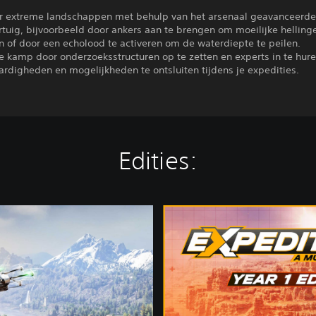
or extreme landschappen met behulp van het arsenaal geavanceerd
rtuig, bijvoorbeeld door ankers aan te brengen om moeilijke helling
 of door een echolood te activeren om de waterdiepte te peilen.
e kamp door onderzoeksstructuren op te zetten en experts in te hur
rdigheden en mogelijkheden te ontsluiten tijdens je expedities.
Edities:
Y
e
a
r
1
E
d
i