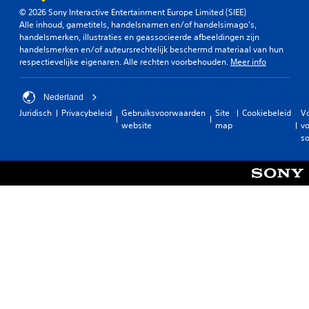
© 2026 Sony Interactive Entertainment Europe Limited (SIEE)
Alle inhoud, gametitels, handelsnamen en/of handelsimago's,
handelsmerken, illustraties en geassocieerde afbeeldingen zijn
handelsmerken en/of auteursrechtelijk beschermd materiaal van hun
respectievelijke eigenaren. Alle rechten voorbehouden.
Meer info
Nederland
Juridisch
Privacybeleid
Gebruiksvoorwaarden
Site
Cookiebeleid
V
website
map
vo
so