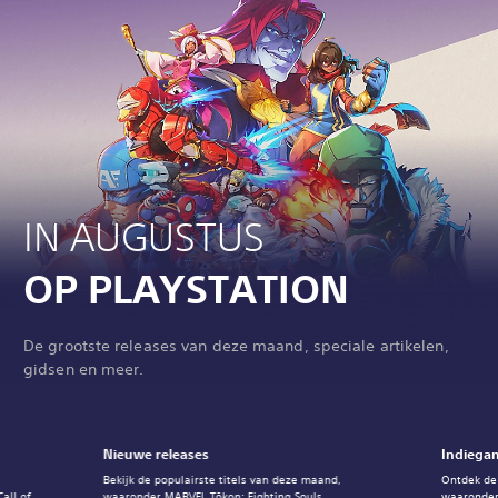
IN AUGUSTUS
OP PLAYSTATION
De grootste releases van deze maand, speciale artikelen,
gidsen en meer.
Nieuwe releases
Indiegam
Bekijk de populairste titels van deze maand,
Ontdek de
all of
waaronder MARVEL Tōkon: Fighting Souls.
waaronder