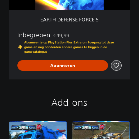
S
E
F
EARTH DEFENSE FORCE 5
O
R
C
Inbegrepen
€49,99
Korting ten opzichte van de oorspronkelijk
E
Abonneer je op PlayStation Plus Extra om toegang tot deze
5
game en nog honderden andere games te krijgen in de
gamecatalogus
Abonneren
Add-ons