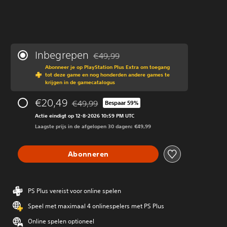
Inbegrepen
€49,99
Korting ten opzichte van de oorspronkeli
Abonneer je op PlayStation Plus Extra om toegang
tot deze game en nog honderden andere games te
krijgen in de gamecatalogus
€20,49
€49,99
Bespaar 59%
Korting ten opzichte van de oorspronkelijke pr
Actie eindigt op 12-8-2026 10:59 PM UTC
Laagste prijs in de afgelopen 30 dagen: €49,99
Abonneren
PS Plus vereist voor online spelen
Speel met maximaal 4 onlinespelers met PS Plus
Online spelen optioneel