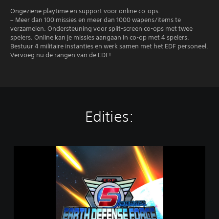
Ongeziene playtime en support voor online co-ops.
– Meer dan 100 missies en meer dan 1000 wapens/items te
verzamelen. Ondersteuning voor split-screen co-ops met twee
spelers. Online kan je missies aangaan in co-op met 4 spelers.
Bestuur 4 militaire instanties en werk samen met het EDF personeel.
Vervoeg nu de rangen van de EDF!
Edities:
E
A
R
T
H
D
E
F