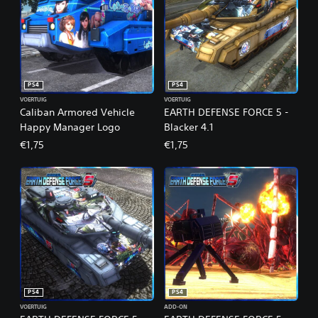
PS4
PS4
VOERTUIG
VOERTUIG
Caliban Armored Vehicle
EARTH DEFENSE FORCE 5 -
Happy Manager Logo
Blacker 4.1
€1,75
€1,75
PS4
PS4
VOERTUIG
ADD-ON