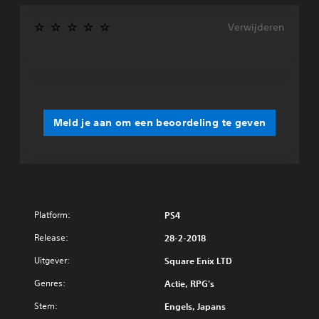
Verwijderen
Meld je aan om een beoordeling te geven
Platform:
PS4
Release:
28-2-2018
Uitgever:
Square Enix LTD
Genres:
Actie, RPG's
Stem:
Engels, Japans