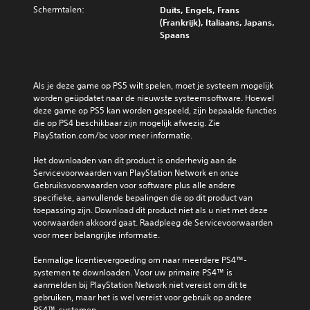
Schermtalen:
Duits, Engels, Frans
(Frankrijk), Italiaans, Japans,
Spaans
Als je deze game op PS5 wilt spelen, moet je systeem mogelijk 
worden geüpdatet naar de nieuwste systeemsoftware. Hoewel 
deze game op PS5 kan worden gespeeld, zijn bepaalde functies 
die op PS4 beschikbaar zijn mogelijk afwezig. Zie 
PlayStation.com/bc voor meer informatie.
Het downloaden van dit product is onderhevig aan de 
Servicevoorwaarden van PlayStation Network en onze 
Gebruiksvoorwaarden voor software plus alle andere 
specifieke, aanvullende bepalingen die op dit product van 
toepassing zijn. Download dit product niet als u niet met deze 
voorwaarden akkoord gaat. Raadpleeg de Servicevoorwaarden 
voor meer belangrijke informatie.
Eenmalige licentievergoeding om naar meerdere PS4™-
systemen te downloaden. Voor uw primaire PS4™ is 
aanmelden bij PlayStation Network niet vereist om dit te 
gebruiken, maar het is wel vereist voor gebruik op andere 
PS4™-systemen.