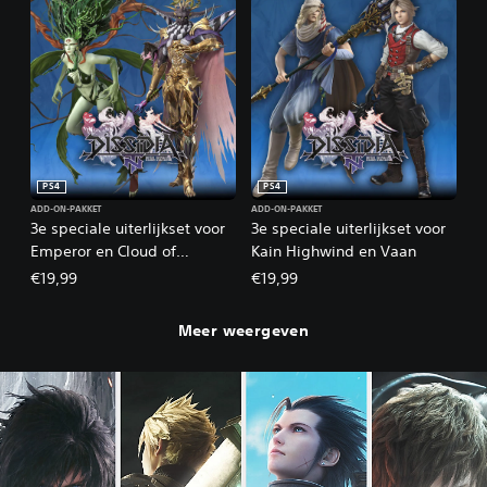
PS4
PS4
ADD-ON-PAKKET
ADD-ON-PAKKET
3e speciale uiterlijkset voor
3e speciale uiterlijkset voor
Emperor en Cloud of
Kain Highwind en Vaan
Darkness
€19,99
€19,99
Meer weergeven