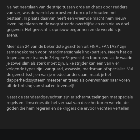
Na het neerslaan van de strijd tussen orde en chaos door redders
van ver, was de wereld voorbestemd om op te houden met
bestaan. In plaats daarvan heeft een vreemde macht hem nieuw
leven ingeblazen en de wegrottende overblijfselen een nieuw doel
gegeven. Het gevecht is opnieuw begonnen en de wereld is je
arena.
Meer dan 24 van de bekendste gezichten uit FINAL FANTASY zijn
samengekomen voor interdimensionale knokpartijen. Neem het op
tegen andere teams in 3-tegen-3-gevechten boordevol actie waarin
je zowel slim als sterk moet zijn. Elke strijder kan één van vier
volgende types zijn: vanguard, assassin, marksman of specialist. Vul
de gevechtsstijlen van je medestanders aan, maak je het
dapperheidssysteem meester en treed als overwinnaar naar voren
uit de botsing van staal en tovenarij!
Naast de standaardgevechten zijn er schermutselingen met speciale
regels en filmscènes die het verhaal van deze herboren wereld, de
goden die hem regeren en de krijgers die ervoor vechten vertellen.