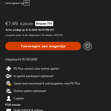
Verkrijgbaar op
PS4
€7,49
€29,99
Bespaar 75%
Korting ten opzichte van de oorspronkelijke prijs van €2
Actie eindigt op 12-8-2026 10:59 PM UTC
Laagste prijs in de afgelopen 30 dagen: €29,99
Toevoegen aan wagentje
Uitgebracht 01/03/2018
PS Plus vereist voor online spelen
In-game aankopen optioneel
Speel met maximaal 6 onlinespelers met PS Plus
Online spelen optioneel
1 speler
PS4-versie
DUALSHOCK 4-trilling