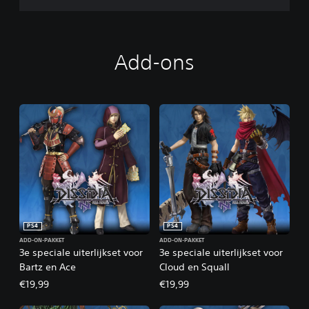
®
N
T
D
Add-ons
i
g
i
t
a
l
D
e
l
u
x
e
E
PS4
PS4
d
i
ADD-ON-PAKKET
ADD-ON-PAKKET
3e speciale uiterlijkset voor
3e speciale uiterlijkset voor
t
Bartz en Ace
Cloud en Squall
i
o
€19,99
€19,99
n