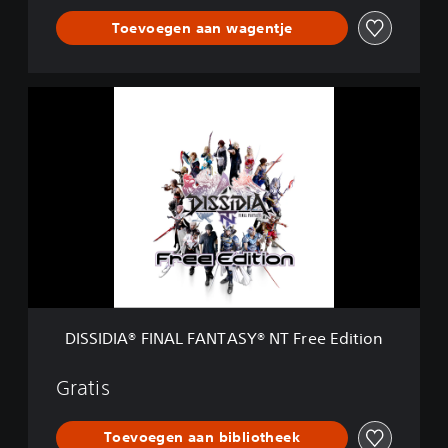
S
Y
Toevoegen aan wagentje
®
N
T
D
I
S
S
I
D
I
A
®
F
I
N
A
DISSIDIA® FINAL FANTASY® NT Free Edition
L
F
A
Gratis
N
T
Toevoegen aan bibliotheek
A