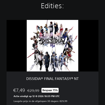
Edities:
D
I
S
S
I
D
I
A
®
F
I
N
A
DISSIDIA® FINAL FANTASY® NT
L
F
A
€7,49
€29,99
Bespaar 75%
Korting ten opzichte van de oorspronkelijke prijs 
N
Actie eindigt op 12-8-2026 10:59 PM UTC
T
Laagste prijs in de afgelopen 30 dagen: €29,99
A