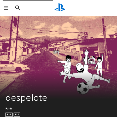
Zoeken
despelote
Panic
PS4
PS5