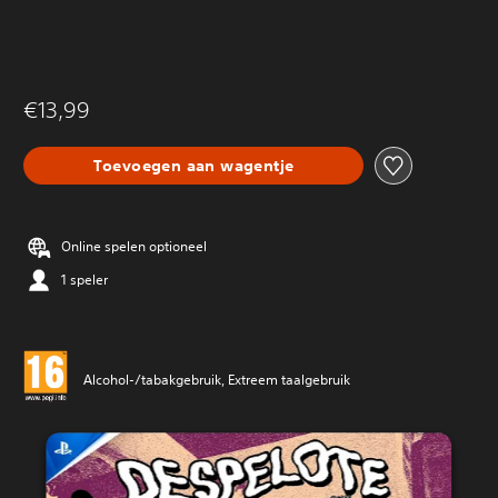
€13,99
Toevoegen aan wagentje
Online spelen optioneel
1 speler
Alcohol-/tabakgebruik, Extreem taalgebruik