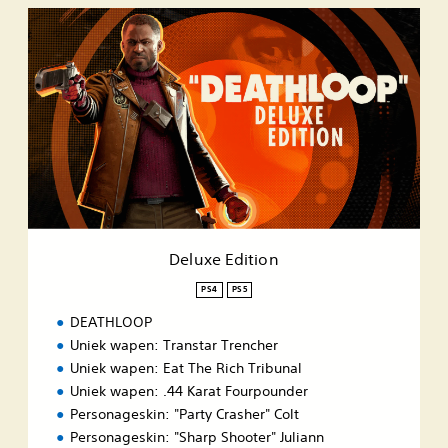
D
e
l
u
x
e
E
d
i
t
i
o
n
Deluxe Edition
PS4
PS5
DEATHLOOP
Uniek wapen: Transtar Trencher
Uniek wapen: Eat The Rich Tribunal
Uniek wapen: .44 Karat Fourpounder
Personageskin: "Party Crasher" Colt
Personageskin: "Sharp Shooter" Juliann