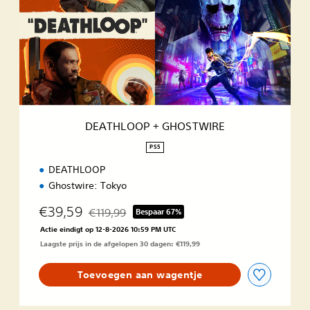
H
L
O
O
P
+
G
H
O
DEATHLOOP + GHOSTWIRE
S
T
PS5
W
DEATHLOOP
I
R
Ghostwire: Tokyo
E
€39,59
€119,99
Bespaar 67%
Korting ten opzichte van de oorspronkelijke prijs
Actie eindigt op 12-8-2026 10:59 PM UTC
Laagste prijs in de afgelopen 30 dagen: €119,99
Toevoegen aan wagentje