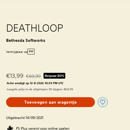
DEATHLOOP
Bethesda Softworks
Verkrijgbaar op
PS5
€13,99
€69,99
Bespaar 80%
Korting ten opzichte van de oorspronkelijke prijs van 
Actie eindigt op 12-8-2026 10:59 PM UTC
Laagste prijs in de afgelopen 30 dagen: €69,99
Toevoegen aan wagentje
Uitgebracht 14/09/2021
PS Plus vereist voor online spelen