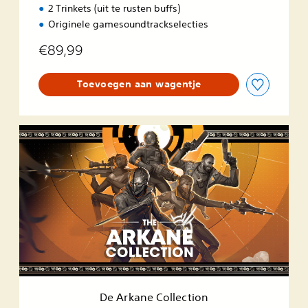
2 Trinkets (uit te rusten buffs)
Originele gamesoundtrackselecties
€89,99
Toevoegen aan wagentje
D
e
A
r
k
a
n
e
C
o
l
l
e
De Arkane Collection
c