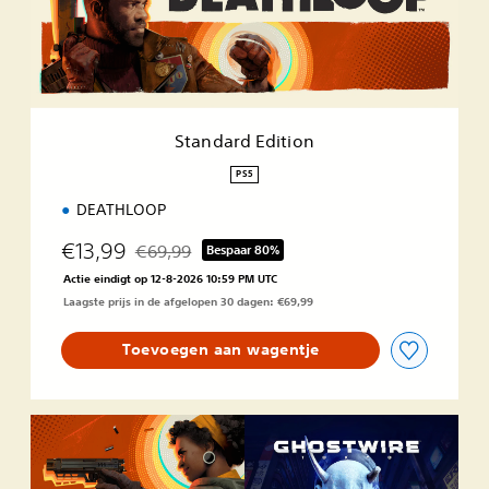
r
d
E
d
i
t
i
Standard Edition
o
n
PS5
DEATHLOOP
€13,99
€69,99
Bespaar 80%
Korting ten opzichte van de oorspronkelijke prijs
Actie eindigt op 12-8-2026 10:59 PM UTC
Laagste prijs in de afgelopen 30 dagen: €69,99
Toevoegen aan wagentje
D
E
A
T