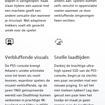
wapen is vastgelopen. Raak
anders aan. Spelers kunnen
slaan tijdens een aanval met
zelfs verschil in oppervlakte
een machete geeft een
voelen wanneer ze door
andere sensatie dan wanneer
verbluffende omgevingen
je misslaat. Met adaptieve
heen vechten.
trekkers voelt elk gevecht
uniek voor de speler.
Verbluffende visuals
Snelle laadtijden
De PS5-console brengt
Dankzij de krachtige ultra-
Arkane's unieke artistieke
high speed SSD van de PS5-
visie tot leven als nooit
console, begin je na slechts
tevoren, waardoor spelers de
een paar seconden met een
visueel verbluffende, op de
nieuwe poging. En wil het
jaren 1960 geïnspireerde
niet meteen lukken? Leg dan
wereld van Deathloop kunnen
gerust een paar keer het
verkennen in prachtige 4K-
loodje en maak je geen