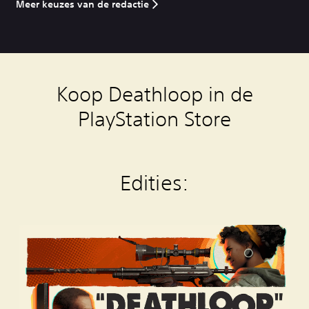
Meer keuzes van de redactie
Koop Deathloop in de
PlayStation Store
Edities:
S
t
a
n
d
a