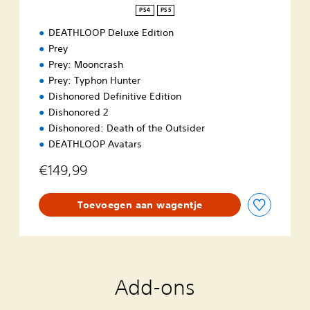
t
PS4
PS5
i
DEATHLOOP Deluxe Edition
o
n
Prey
Prey: Mooncrash
Prey: Typhon Hunter
Dishonored Definitive Edition
Dishonored 2
Dishonored: Death of the Outsider
DEATHLOOP Avatars
€149,99
Toevoegen aan wagentje
Add-ons