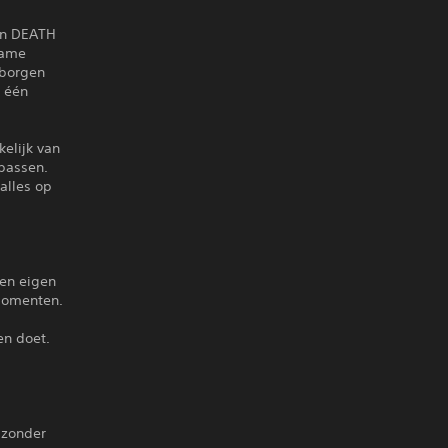
van DEATH
game
rborgen
r één
kelijk van
epassen.
alles op
een eigen
momenten.
en doet.
 zonder