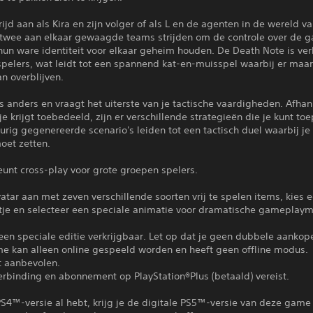
rijd aan als Kira en zijn volger of als L en de agenten in de wereld 
twee aan elkaar gewaagde teams strijden om de controle over de 
 hun ware identiteit voor elkaar geheim houden. De Death Note is ve
spelers, wat leidt tot een spannend kat-en-muisspel waarbij er maa
n overblijven.
 is anders en vraagt het uiterste van je tactische vaardigheden. Afhan
 je krijgt toebedeeld, zijn er verschillende strategieën die je kunt to
urig gegenereerde scenario's leiden tot een tactisch duel waarbij je 
oet zetten.
unt cross-play voor grote groepen spelers.
vatar aan met zeven verschillende soorten vrij te spelen items, kies 
je en selecteer een speciale animatie voor dramatische gameplay
 een speciale editie verkrijgbaar. Let op dat je geen dubbele aankop
e kan alleen online gespeeld worden en heeft geen offline modus.
t aanbevolen.
erbinding en abonnement op PlayStation®Plus (betaald) vereist.
PS4™-versie al hebt, krijg je de digitale PS5™-versie van deze game