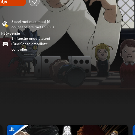
tje
Speel met maximaal 16
onlinespelers met PS Plus
PS5-versie
Trilfunctie ondersteund
(DualSense draadloze
controller)