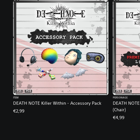
PS5
PS4
PS5
PS4
ITEM
PERSONAGE
DEATH NOTE Killer Within - Accessory Pack
DEATH NOTE K
(Chair)
€2,99
€4,99