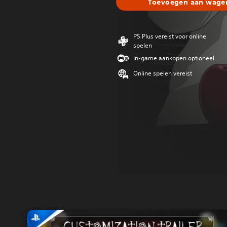
Toevoegen aan wagen
PS Plus vereist voor online
spelen
In-game aankopen optioneel
Online spelen vereist