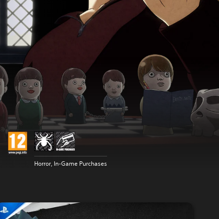
Horror, In-Game Purchases