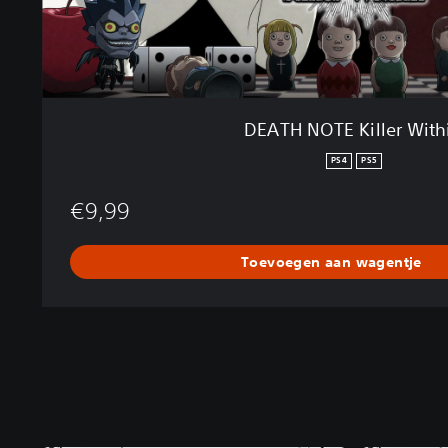
l
e
r
W
i
t
DEATH NOTE Killer With
h
i
PS4
PS5
n
€9,99
Toevoegen aan wagentje