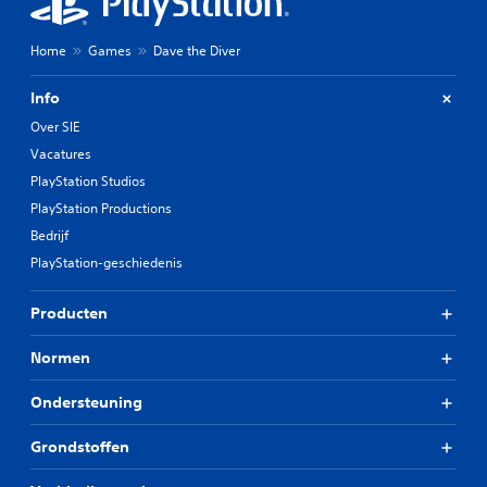
g
J
Home
Games
Dave the Diver
e
k
Info
u
n
Over SIE
t
Vacatures
d
e
PlayStation Studios
g
PlayStation Productions
a
Bedrijf
m
e
PlayStation-geschiedenis
s
p
Producten
e
l
e
Normen
n
z
Ondersteuning
o
n
Grondstoffen
d
e