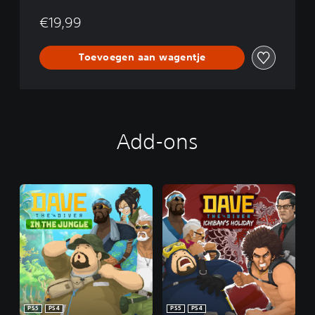
€19,99
Toevoegen aan wagentje
Add-ons
PS5
PS4
PS5
PS4