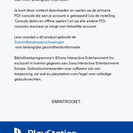
a
r
Je kunt deze content downloaden en spelen op de primaire 
z
PS5-console die aan je account is gekoppeld (via de instelling 
o
'Console delen en offline spelen') en op alle andere PS5-
n
consoles wanneer je inlogt met hetzelfde account.
d
e
Lees voordat u dit product gebruikt de 
r
Gezondheidswaarschuwingen
 voor belangrijke gezondheidsinformatie.
a
a
Bibliotheekprogramma's ©Sony Interactive Entertainment Inc. 
n
exclusief in licentie gegeven aan Sony Interactive Entertainment 
r
Europe. Gebruiksvoorwaarden voor software zijn van 
a
toepassing, zie ook eu.playstation.com/legal voor volledige 
a
gebruiksrechten.
k
b
e
d
©MINTROCKET.
i
e
n
i
n