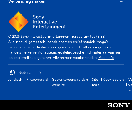
r
Verbinding maken
d
a
t
j
e
o
© 2026 Sony Interactive Entertainment Europe Limited (SIEE)
p
Alle inhoud, gametitels, handelsnamen en/of handelsimago's,
a
handelsmerken, illustraties en geassocieerde afbeeldingen zijn
a
handelsmerken en/of auteursrechtelijk beschermd materiaal van hun
n
respectievelijke eigenaren. Alle rechten voorbehouden.
Meer info
r
a
k
Nederland
e
Juridisch
Privacybeleid
Gebruiksvoorwaarden
Site
Cookiebeleid
V
n
website
map
vo
g
so
e
b
a
s
e
e
r
d