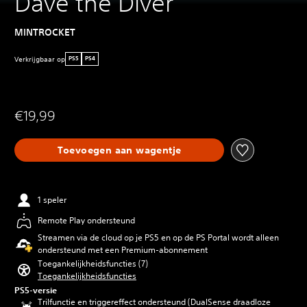
Dave the Diver
MINTROCKET
Verkrijgbaar op
PS5
PS4
€19,99
Toevoegen aan wagentje
1 speler
Remote Play ondersteund
Streamen via de cloud op je PS5 en op de PS Portal wordt alleen
ondersteund met een Premium-abonnement
Toegankelijkheidsfuncties (7)
Toegankelijkheidsfuncties
PS5-versie
Trilfunctie en triggereffect ondersteund (DualSense draadloze