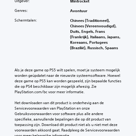
Uitgever:
Mintrocket
e
f
Genres:
Avontuur
t
t
Schermtalen:
Chinees (Traditioneel),
e
Chinees (Vereenvoudigd),
g
Duits, Engels, Frans
e
(Frankrijk), Italiaans, Japans,
b
Koreaans, Portugees
r
(Brazilië), Russisch, Spaans
u
i
k
e
Als je deze game op PS5 wilt spelen, moet je systeem mogelijk 
n
worden geüpdatet naar de nieuwste systeemsoftware. Hoewel 
.
deze game op PS5 kan worden gespeeld, zijn bepaalde functies 
die op PS4 beschikbaar zijn mogelijk afwezig. Zie 
PlayStation.com/bc voor meer informatie.
S
p
Het downloaden van dit product is onderhevig aan de 
e
Servicevoorwaarden van PlayStation en onze 
e
Gebruiksvoorwaarden voor software plus alle andere 
l
specifieke, aanvullende bepalingen die op dit product van 
b
toepassing zijn. Download dit product niet als u niet met deze 
a
voorwaarden akkoord gaat. Raadpleeg de Servicevoorwaarden 
voor meer belangrijke informatie.