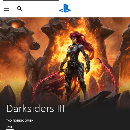
Zoeken
Darksiders III
THQ NORDIC GMBH
PS4