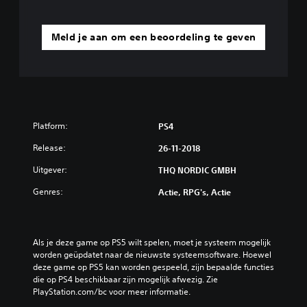
Meld je aan om een beoordeling te geven
Platform:
PS4
Release:
26-11-2018
Uitgever:
THQ NORDIC GMBH
Genres:
Actie, RPG's, Actie
Als je deze game op PS5 wilt spelen, moet je systeem mogelijk 
worden geüpdatet naar de nieuwste systeemsoftware. Hoewel 
deze game op PS5 kan worden gespeeld, zijn bepaalde functies 
die op PS4 beschikbaar zijn mogelijk afwezig. Zie 
PlayStation.com/bc voor meer informatie.