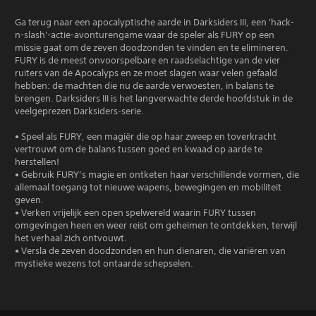
Ga terug naar een apocalyptische aarde in Darksiders III, een 'hack-
n-slash'-actie-avonturengame waar de speler als FURY op een
missie gaat om de zeven doodzonden te vinden en te elimineren.
FURY is de meest onvoorspelbare en raadselachtige van de vier
ruiters van de Apocalyps en ze moet slagen waar velen gefaald
hebben: de machten die nu de aarde verwoesten, in balans te
brengen. Darksiders III is het langverwachte derde hoofdstuk in de
veelgeprezen Darksiders-serie.
• Speel als FURY, een magiër die op haar zweep en toverkracht
vertrouwt om de balans tussen goed en kwaad op aarde te
herstellen!
• Gebruik FURY’s magie en ontketen haar verschillende vormen, die
allemaal toegang tot nieuwe wapens, bewegingen en mobiliteit
geven.
• Verken vrijelijk een open spelwereld waarin FURY tussen
omgevingen heen en weer reist om geheimen te ontdekken, terwijl
het verhaal zich ontvouwt.
• Versla de zeven doodzonden en hun dienaren, die variëren van
mystieke wezens tot ontaarde schepselen.