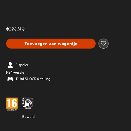
€39,99
Toevoegen aan wagentje
1 speler
PS4-versie
DUALSHOCK 4-trilling
Geweld