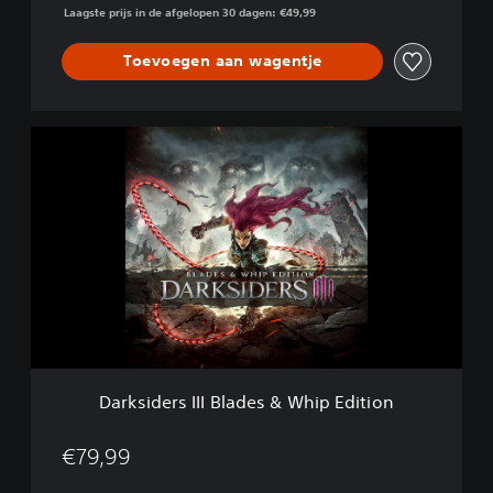
Laagste prijs in de afgelopen 30 dagen: €49,99
a
l
D
Toevoegen aan wagentje
e
l
u
D
x
a
e
r
E
k
d
s
i
i
t
d
i
e
o
r
n
s
I
I
I
Darksiders III Blades & Whip Edition
B
l
a
€79,99
d
e