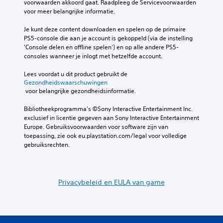
y
voorwaarden akkoord gaat. Raadpleeg de Servicevoorwaarden 
t
n
e
b
voor meer belangrijke informatie.
e
d
n
e
k
i
k
Je kunt deze content downloaden en spelen op de primaire 
J
s
a
i
PS5-console die aan je account is gekoppeld (via de instelling 
e
t
l
j
'Console delen en offline spelen') en op alle andere PS5-
h
e
o
k
consoles wanneer je inlogt met hetzelfde account.
o
n
g
e
e
v
e
n
Lees voordat u dit product gebruikt de 
f
i
n
.
Gezondheidswaarschuwingen
t
s
i
 voor belangrijke gezondheidsinformatie.
d
u
n
e
e
d
Bibliotheekprogramma's ©Sony Interactive Entertainment Inc. 
k
l
e
exclusief in licentie gegeven aan Sony Interactive Entertainment 
l
e
g
Europe. Gebruiksvoorwaarden voor software zijn van 
e
i
a
toepassing, zie ook eu.playstation.com/legal voor volledige 
u
n
m
gebruiksrechten.
r
f
e
e
o
w
n
r
o
n
m
r
Privacybeleid en EULA van game
i
a
d
e
t
e
t
i
n
t
e
v
e
d
o