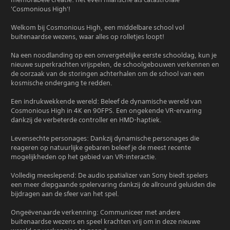
'Cosmonious High'!
Welkom bij Cosmonious High, een middelbare school vol
buitenaardse wezens, waar alles op rolletjes loopt!
Na een noodlanding op een onvergetelijke eerste schooldag, kun je
nieuwe superkrachten vrijspelen, de schoolgebouwen verkennen en
de oorzaak van de storingen achterhalen om de school van een
kosmische ondergang te redden.
Een indrukwekkende wereld: Beleef de dynamische wereld van
Cosmonious High in 4K en 90FPS. Een ongekende VR-ervaring
dankzij de verbeterde controller en HMD-haptiek.
Levensechte personages: Dankzij dynamische personages die
reageren op natuurlijke gebaren beleef je de meest recente
mogelijkheden op het gebied van VR-interactie.
Volledig meeslepend: De audio spatializer van Sony biedt spelers
een meer diepgaande spelervaring dankzij de allround geluiden die
bijdragen aan de sfeer van het spel.
Ongeëvenaarde verkenning: Communiceer met andere
buitenaardse wezens en speel krachten vrij om in deze nieuwe