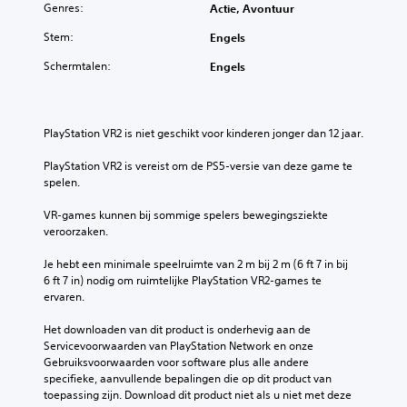
d
Genres:
m
Actie, Avontuur
l
i
A
m
s
n
Stem:
Engels
l
u
(
s
n
t
g
Schermtalen:
t
Engels
i
e
e
r
c
r
u
a
e
n
c
v
e
a
t
PlayStation VR2 is niet geschikt voor kinderen jonger dan 12 jaar.
a
r
i
t
n
t
e
PlayStation VR2 is vereist om de PS5-versie van deze game te 
i
a
c
s
spelen.
e
l
e
o
v
l
e
v
VR-games kunnen bij sommige spelers bewegingsziekte 
e
e
r
e
veroorzaken.
c
n
d
r
o
v
d
)
Je hebt een minimale speelruimte van 2 m bij 2 m (6 ft 7 in bij 
n
o
e
6 ft 7 in) nodig om ruimtelijke PlayStation VR2-games te 
t
G
o
g
ervaren.
e
e
a
r
x
s
m
Het downloaden van dit product is onderhevig aan de 
k
t
p
e
Servicevoorwaarden van PlayStation Network en onze 
l
u
r
p
Gebruiksvoorwaarden voor software plus alle andere 
e
e
o
l
specifieke, aanvullende bepalingen die op dit product van 
l
k
u
a
toepassing zijn. Download dit product niet als u niet met deze 
e
e
r