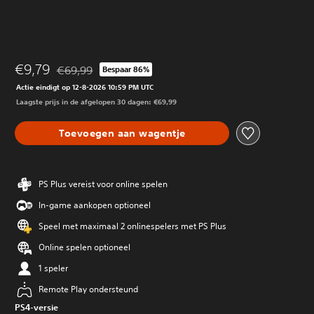
€9,79
€69,99
Bespaar 86%
Korting ten opzichte van de oorspronkelijke prijs van €6
Actie eindigt op 12-8-2026 10:59 PM UTC
Laagste prijs in de afgelopen 30 dagen: €69,99
Toevoegen aan wagentje
PS Plus vereist voor online spelen
In-game aankopen optioneel
Speel met maximaal 2 onlinespelers met PS Plus
Online spelen optioneel
1 speler
Remote Play ondersteund
PS4-versie