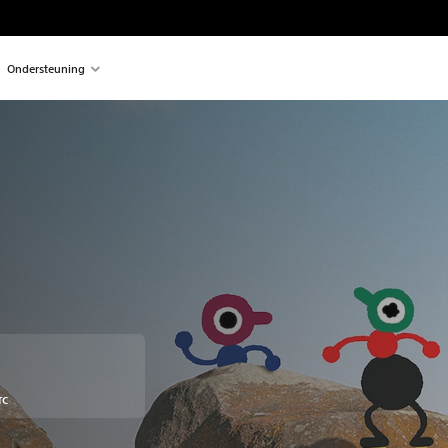
Ondersteuning
en opzichte van de oorspronkelijke prijs van €18,99
TC