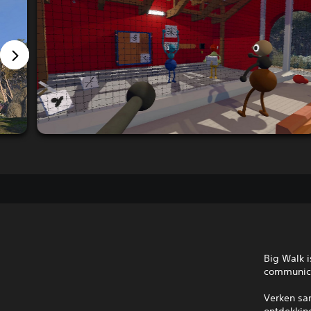
Big Walk 
communica
Verken sa
ontdekkin