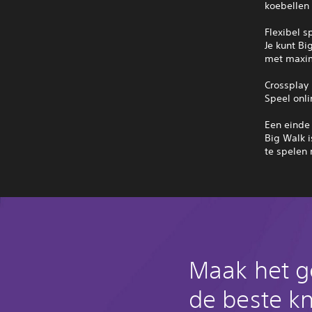
koebellen 
Flexibel s
Je kunt B
met maxim
Crossplay
Speel onli
Een einde
Big Walk 
te spelen
Maak het g
de beste k