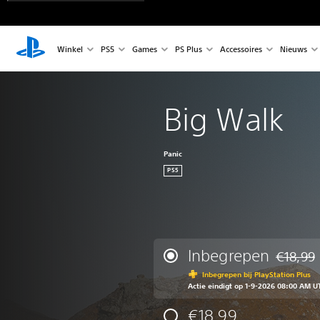
Winkel
PS5
Games
PS Plus
Accessoires
Nieuws
Big Walk
Panic
PS5
Inbegrepen
€18,99
Korting t
Inbegrepen bij PlayStation Plus
Actie eindigt op 1-9-2026 08:00 AM U
€18,99