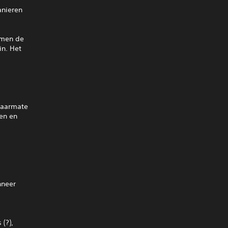
anieren
amen de
in. Het
naarmate
een en
nneer
 (?),