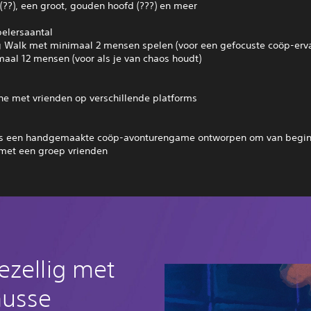
(??), een groot, gouden hoofd (???) en meer
pelersaantal
ig Walk met minimaal 2 mensen spelen (voor een gefocuste coöp-erva
aal 12 mensen (voor als je van chaos houdt)
ne met vrienden op verschillende platforms
is een handgemaakte coöp-avonturengame ontworpen om van begin 
 met een groep vrienden
ezellig met
nusse