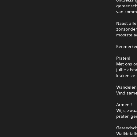
gereedsch
van commu
Naast all
zonsonderg
mooiste a
Kenmerke
Praten!
Met ons o
jullie af
kraken ze 
Wandelen
Vind same
Armen!!
Wijs, zwa
praten gee
Gereedsch
Walkietalk