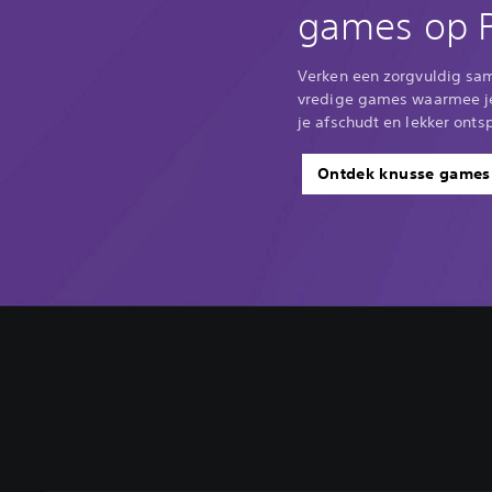
games op P
Verken een zorgvuldig sam
vredige games waarmee je 
je afschudt en lekker onts
Ontdek knusse games