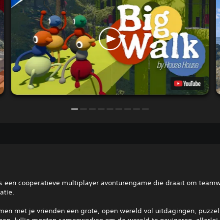
is een coöperatieve multiplayer avonturengame die draait om team
tie.
men met je vrienden een grote, open wereld vol uitdagingen, puzzel
gen. Jullie moeten samenwerken om de wereld te navigeren, allerlei