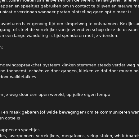
appen en speeltjes gebruiken om in contact te blijven en nieuwe m
nicatie verzinnen wanneer praten plotseling geen optie meer is.
e avonturen is er genoeg tijd om simpelweg te ontspannen. Bekijk s
ang, of steel de verrekijker van je vriend en schop deze de oceaan 
an een lange wandeling is tijd spenderen met je vrienden.
n:
mgevingsspraakchat-systeem klinken stemmen steeds verder weg 
stand toeneemt, echoën ze door gangen, klinken ze dof door muren h
door walkietalkies
!
n je weg door een open wereld, op jullie eigen tempo
ai en maak gebaren (of wilde bewegingen) om te communiceren wa
n optie is
appen en speeltjes
ies, laserpennen, verrekijkers, megafoons, seinpistolen, whiteboards