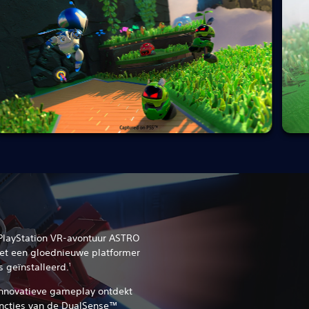
PlayStation VR-avontuur ASTRO
et een gloednieuwe platformer
s geïnstalleerd.
1
innovatieve gameplay ontdekt
uncties van de DualSense™