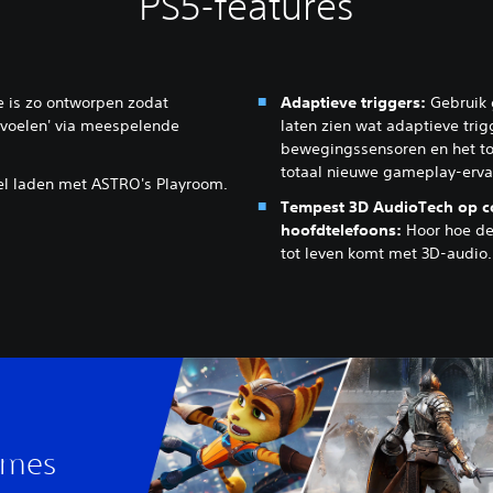
PS5-features
 is zo ontworpen zodat
Adaptieve triggers:
Gebruik 
 voelen' via meespelende
laten zien wat adaptieve tr
bewegingssensoren en het t
totaal nieuwe gameplay-erva
el laden met ASTRO's Playroom.
Tempest 3D AudioTech op c
hoofdtelefoons:
Hoor hoe d
tot leven komt met 3D-audio.
ames