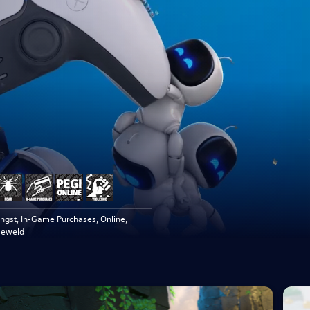
ngst, In-Game Purchases, Online,
eweld