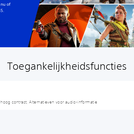
 nu of
S5.
Toegankelijkheidsfuncties
 hoog contrast, Alternatieven voor audio-informatie