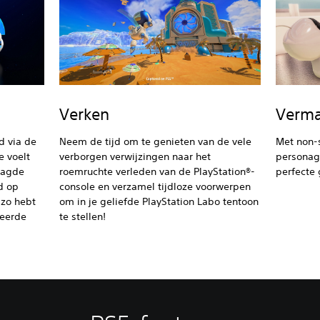
Verken
Verma
d via de
Neem de tijd om te genieten van de vele
Met non-
e voelt
verborgen verwijzingen naar het
personage
aagde
roemruchte verleden van de PlayStation®-
perfecte 
d op
console en verzamel tijdloze voorwerpen
 zo hebt
om in je geliefde PlayStation Labo tentoon
ceerde
te stellen!