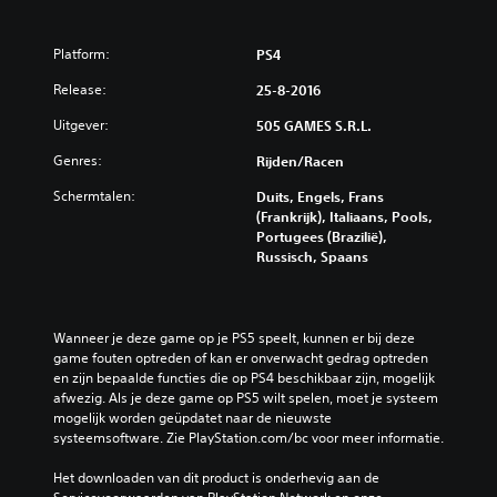
Platform:
PS4
Release:
25-8-2016
Uitgever:
505 GAMES S.R.L.
Genres:
Rijden/racen
Schermtalen:
Duits, Engels, Frans
(Frankrijk), Italiaans, Pools,
Portugees (Brazilië),
Russisch, Spaans
Wanneer je deze game op je PS5 speelt, kunnen er bij deze 
game fouten optreden of kan er onverwacht gedrag optreden 
en zijn bepaalde functies die op PS4 beschikbaar zijn, mogelijk 
afwezig. Als je deze game op PS5 wilt spelen, moet je systeem 
mogelijk worden geüpdatet naar de nieuwste 
systeemsoftware. Zie PlayStation.com/bc voor meer informatie.
Het downloaden van dit product is onderhevig aan de 