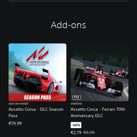
Add-ons
PS4
ADD-ON-PAKKET
VOERTUIG
Assetto Corsa - DLC Season
Assetto Corsa - Ferrari 70th
Pass
Anniversary DLC
€19,99
-60%
Actieprijs: €2,79. Oorspronkelijke
€2,79
€6,99