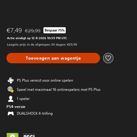
€7,49
€29,99
Bespaar 75%
Korting ten opzichte van de oorspronkelijke prijs van €2
Actie eindigt op 12-8-2026 10:59 PM UTC
Laagste prijs in de afgelopen 30 dagen: €29,99
Toevoegen aan wagentje
PS Plus vereist voor online spelen
Speel met maximaal 16 onlinespelers met PS Plus
1 speler
PS4-versie
DUALSHOCK 4-trilling