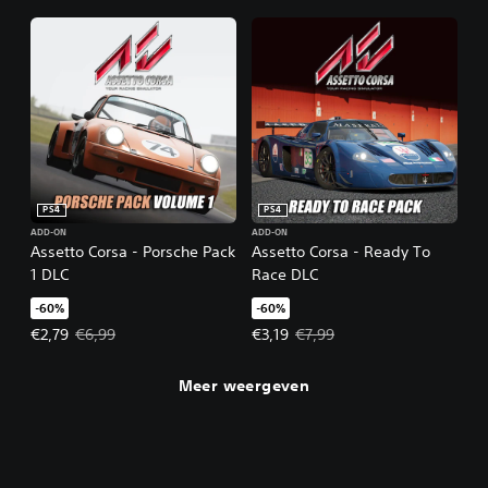
PS4
PS4
ADD-ON
ADD-ON
Assetto Corsa - Porsche Pack
Assetto Corsa - Ready To
1 DLC
Race DLC
-60%
-60%
Actieprijs: €2,79. Oorspronkelijke prijs: €6,99.
Actieprijs: €3,19. Oorspronkelijke 
€2,79
€6,99
€3,19
€7,99
Meer weergeven