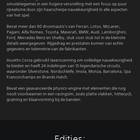
simulatiegames in een hogere versnelling met een focus op puur
rijrealisme door zijn haarscherpe nauwkeurigheid in alle aspecten
van het spel.
Bevat meer dan 90 droomauto's van Ferrari, Lotus, McLaren,
Pagani, Alfa Romeo, Toyota, Maserati, BMW, Audi, Lamborghini,
Ford, Mercedes Benz en Shelby, stuk voor stuk tot in de kleinste
details weergegeven. Rijgedrag en prestaties komen van echte
gegevens en telemetrie van de fabrikanten.
Assetto Corsa gebruikt laserscanning om volledige nauwkeurigheid
te bieden en heeft 24 indelingen van 15 legendarische circuits,
waaronder Silverstone, Nordschleife, Imola, Monza, Barcelona, Spa
Francorchamps en Brands Hatch.
Bevat een geavanceerde physics-engine met elementen die nog
nooit voorkwamen in een racingsim, zoals platte vlakken, hittecycli,
graining en blaarvorming bij de banden.
Edities: