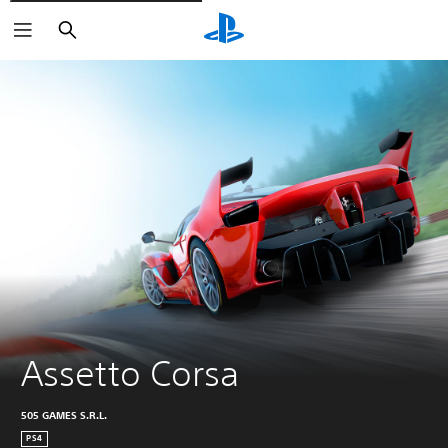
Zoeken
Assetto Corsa
505 GAMES S.R.L.
PS4