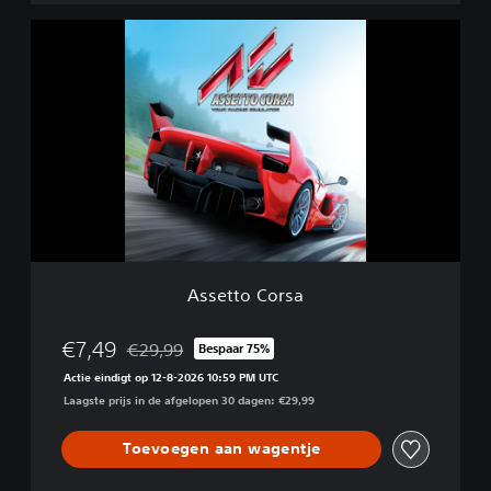
d
A
i
s
t
s
i
e
o
t
n
t
o
C
o
r
s
a
Assetto Corsa
€7,49
€29,99
Bespaar 75%
Korting ten opzichte van de oorspronkelijke prijs 
Actie eindigt op 12-8-2026 10:59 PM UTC
Laagste prijs in de afgelopen 30 dagen: €29,99
Toevoegen aan wagentje