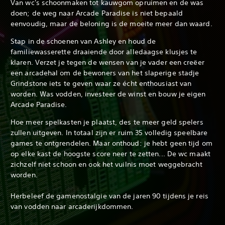
Van wc's schoonmaken tot kauwgom opruimen en de was
doen; de weg naar Arcade Paradise is niet bepaald
eenvoudig, maar de beloning is de moeite meer dan waard.
Stap in de schoenen van Ashley en houd de
familiewasserette draaiende door alledaagse klusjes te
klaren. Verzet je tegen de wensen van je vader een creëer
een arcadehal om de bewoners van het slaperige stadje
Grindstone iets te geven waar ze écht enthousiast van
worden. Was vodden, investeer de winst en bouw je eigen
Arcade Paradise.
Hoe meer spelkasten je plaatst, des te meer geld spelers
zullen uitgeven. In totaal zijn er ruim 35 volledig speelbare
games te ontgrendelen. Maar onthoud: je hebt geen tijd om
op elke kast de hoogste score neer te zetten... De wc maakt
zichzelf niet schoon en ook het vuilnis moet weggebracht
worden.
Herbeleef de gamenostalgie van de jaren 90 tijdens je reis
van vodden naar arcaderijkdommen.