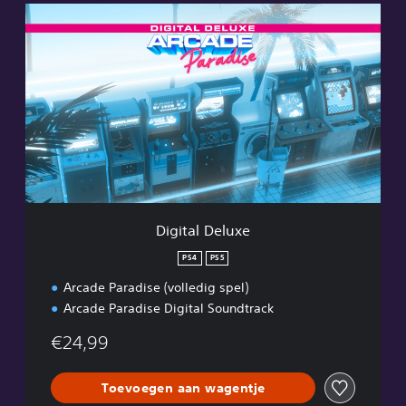
D
i
g
i
t
a
l
D
e
l
u
x
e
Digital Deluxe
PS4
PS5
Arcade Paradise (volledig spel)
Arcade Paradise Digital Soundtrack
€24,99
Toevoegen aan wagentje