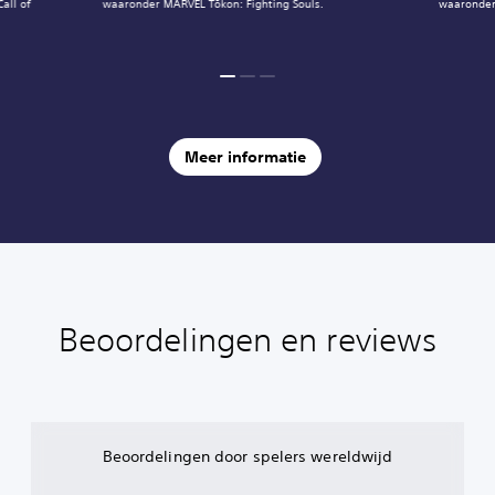
all of
waaronder MARVEL Tōkon: Fighting Souls.
waaronder
Meer informatie
Beoordelingen en reviews
Beoordelingen door spelers wereldwijd