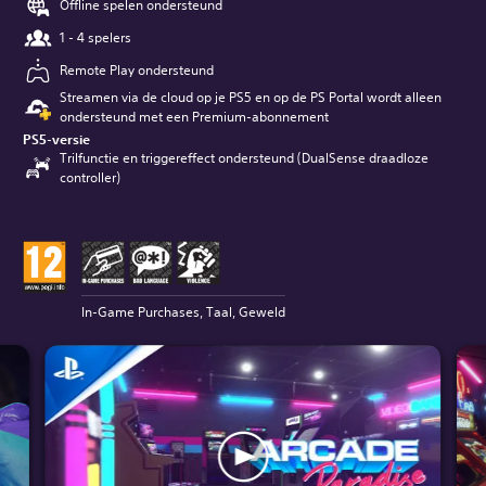
Offline spelen ondersteund
1 - 4 spelers
Remote Play ondersteund
Streamen via de cloud op je PS5 en op de PS Portal wordt alleen
ondersteund met een Premium-abonnement
PS5-versie
Trilfunctie en triggereffect ondersteund (DualSense draadloze
controller)
In-Game Purchases, Taal, Geweld