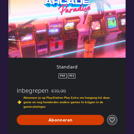
t
a
n
d
a
r
d
Standard
PS4
PS5
Inbegrepen
€19,99
Korting ten opzichte van de oorspronkelijk
Abonneer je op PlayStation Plus Extra om toegang tot deze
game en nog honderden andere games te krijgen in de
gamecatalogus
Abonneren