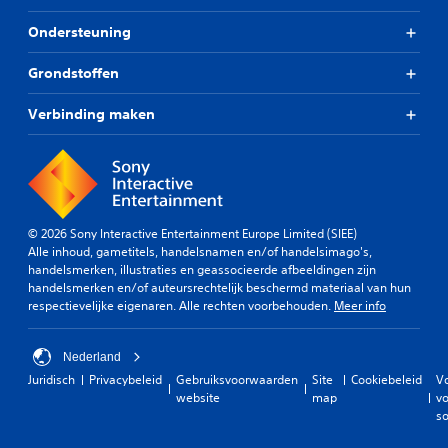
Ondersteuning
Grondstoffen
Verbinding maken
© 2026 Sony Interactive Entertainment Europe Limited (SIEE)
Alle inhoud, gametitels, handelsnamen en/of handelsimago's,
handelsmerken, illustraties en geassocieerde afbeeldingen zijn
handelsmerken en/of auteursrechtelijk beschermd materiaal van hun
respectievelijke eigenaren. Alle rechten voorbehouden.
Meer info
Nederland
Juridisch
Privacybeleid
Gebruiksvoorwaarden
Site
Cookiebeleid
V
website
map
vo
so