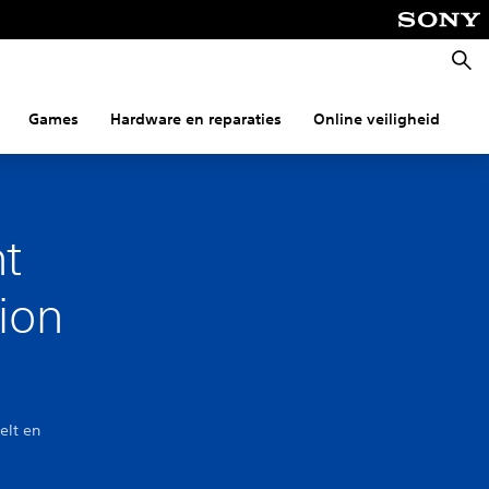
Zoeke
Games
Hardware en reparaties
Online veiligheid
Co
t
ion
elt en