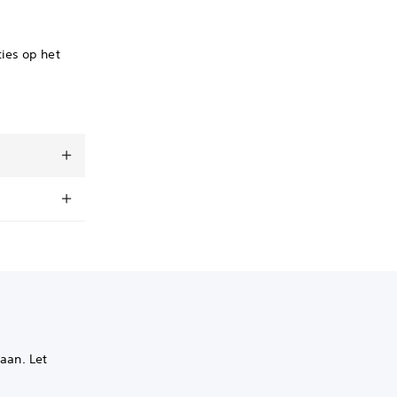
ies op het
aan. Let