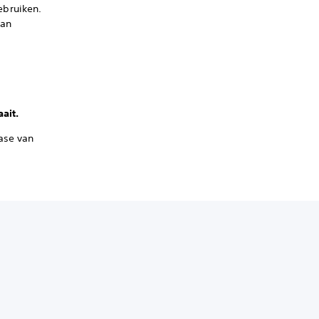
ebruiken.
aan
ait.
ase van