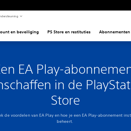
ndersteuning
ount en beveiliging
PS Store en restituties
Abonnementen
Een EA Play-abonnemen
nschaffen in de PlayStat
Store
k de voordelen van EA Play en hoe je een EA Play-abonnement inst
beheert.