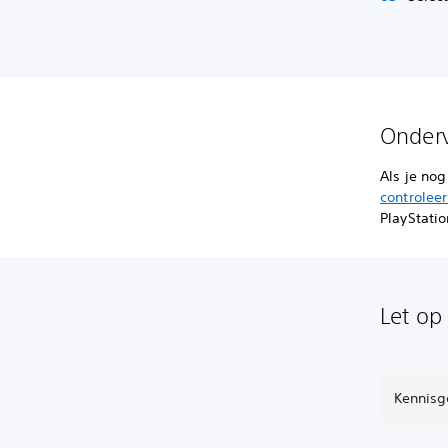
Onderv
Als je no
controleer
PlayStati
Let op
Kennisg