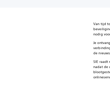
Van tijd t
beveiligin
nodig voo
Je ontvan
verbindin
de nieuws
SIE raadt 
nadat de u
blootgest
onlineser