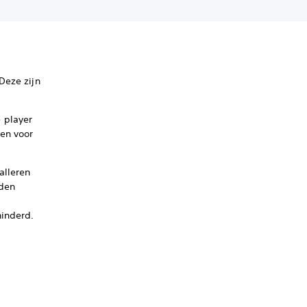
Deze zijn
 player
ken voor
alleren
rden
hinderd.