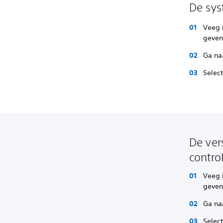
De sys
Veeg 
geve
Ga na
Selec
De ver
contro
Veeg 
geve
Ga na
Selec