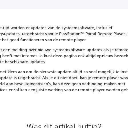
ot tijd worden er updates van de systeemsoftware, inclusief
gsupdates, uitgebracht voor je PlayStation™ Portal Remote Player. 
r het goed functioneren van de remote player.
gt een melding over nieuwe systeemsoftware-updates als je remote
g heeft met internet. Je kunt deze pagina ook altijd opnieuw bezoe
te beschikbare updates.
met klem aan om de nieuwste update altijd zo snel mogelijk te inst
pdate is uitgebracht. Als je dit niet doet, kan je remote player wo
eld aan beveiligingsrisico's, kan deze geen verbinding maken met
vices en/of kan een juiste werking van de remote player worden ge
Was dit artikel nuttig?