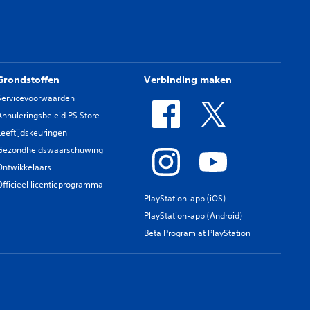
Grondstoffen
Verbinding maken
Servicevoorwaarden
Annuleringsbeleid PS Store
Leeftijdskeuringen
Gezondheidswaarschuwing
Ontwikkelaars
Officieel licentieprogramma
PlayStation-app (iOS)
PlayStation-app (Android)
Beta Program at PlayStation