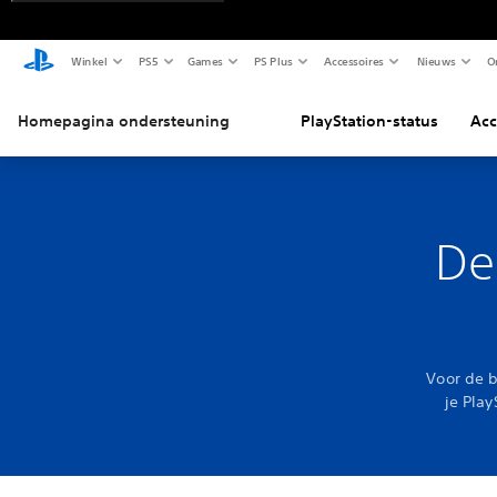
Winkel
PS5
Games
PS Plus
Accessoires
Nieuws
O
Homepagina ondersteuning
PlayStation-status
Acc
De
Voor de b
je Play