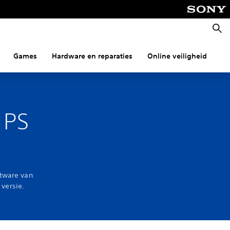
Zoeke
Games
Hardware en reparaties
Online veiligheid
Co
 PS
ftware van
 versie.