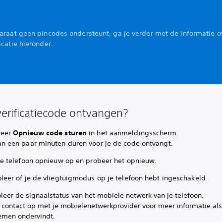
paraat geen pincodes ondersteunt, ga je verder met de informatie o
icatie hieronder.
erificatiecode ontvangen?
teer
Opnieuw code sturen
in het aanmeldingsscherm.
an een paar minuten duren voor je de code ontvangt.
 je telefoon opnieuw op en probeer het opnieuw.
oleer of je de vliegtuigmodus op je telefoon hebt ingeschakeld.
leer de signaalstatus van het mobiele netwerk van je telefoon.
contact op met je mobielenetwerkprovider voor meer informatie als
emen ondervindt.