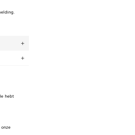
melding.
de hebt
a onze