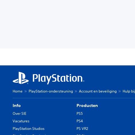
Home
PlayStation-ondersteuning
Account en beveiliging
Hulp bi
Info
Producten
Over SIE
PS5
Vacatures
PS4
PlayStation Studios
PS VR2