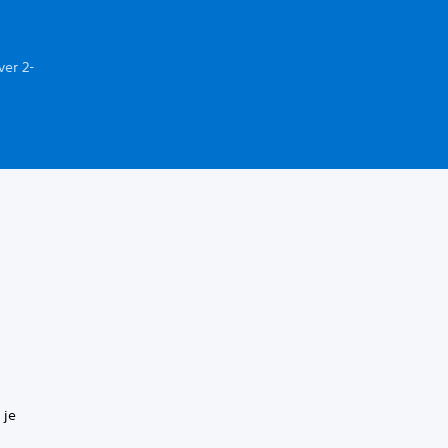
ver 2-
 je