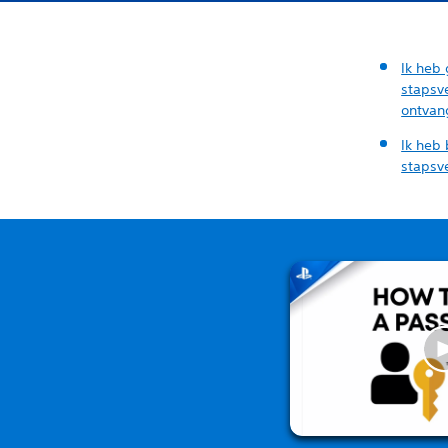
Ik heb
stapsve
ontvan
Ik heb
stapsve