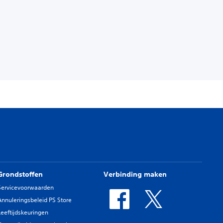
Grondstoffen
Verbinding maken
Servicevoorwaarden
Annuleringsbeleid PS Store
Leeftijdskeuringen