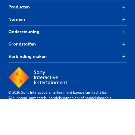
Producten
Normen
Ondersteuning
Grondstoffen
Verbinding maken
© 2026 Sony Interactive Entertainment Europe Limited (SIEE)
Alle inhoud, gametitels, handelsnamen en/of handelsimago's,
handelsmerken, illustraties en geassocieerde afbeeldingen zijn
handelsmerken en/of auteursrechtelijk beschermd materiaal van hun
respectievelijke eigenaren. Alle rechten voorbehouden.
Meer info
België