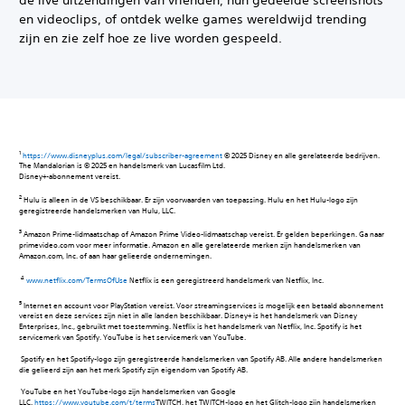
en videoclips, of ontdek welke games wereldwijd trending
zijn en zie zelf hoe ze live worden gespeeld.
https://www.disneyplus.com/legal/subscriber-agreement
© 2025 Disney en alle gerelateerde bedrijven.
The Mandalorian is © 2025 en handelsmerk van Lucasfilm Ltd.
Disney+-abonnement vereist.‎
‎ ‎
Hulu is alleen in de VS beschikbaar. Er zijn voorwaarden van toepassing.‎ Hulu en het Hulu-logo zijn
geregistreerde handelsmerken van Hulu, LLC.‎
‎ ‎
Amazon Prime-lidmaatschap of Amazon Prime Video-lidmaatschap vereist. Er gelden beperkingen. Ga naar
primevideo.com voor meer informatie. Amazon en alle gerelateerde merken zijn handelsmerken van
Amazon.com, Inc. of aan haar gelieerde ondernemingen.‎
www.netflix.com/TermsOfUse
Netflix is een geregistreerd handelsmerk van Netflix, Inc.
5
Internet en account voor PlayStation vereist. Voor streamingservices is mogelijk een betaald abonnement
vereist en deze services zijn niet in alle landen beschikbaar. Disney+ is het handelsmerk van Disney
Enterprises, Inc., gebruikt met toestemming. Netflix is het handelsmerk van Netflix, Inc. Spotify is het
servicemerk van Spotify. YouTube is het servicemerk van YouTube.
‎ Spotify en het Spotify-logo zijn geregistreerde handelsmerken van Spotify AB. Alle andere handelsmerken
die gelieerd zijn aan het merk Spotify zijn eigendom van Spotify AB.
‎ YouTube en het YouTube-logo zijn handelsmerken van Google
LLC.
https://www.youtube.com/t/terms
TWITCH, het TWITCH-logo en het Glitch-logo zijn handelsmerken