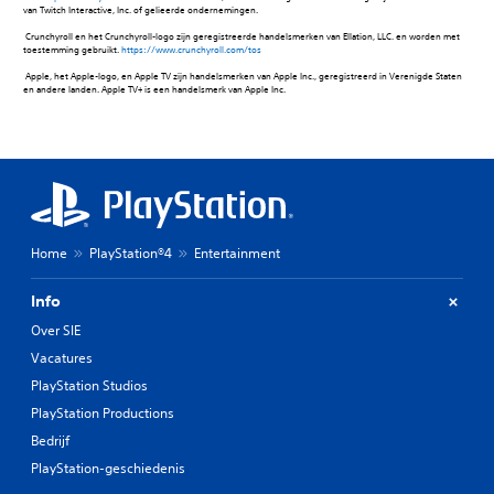
van Twitch Interactive, Inc. of gelieerde ondernemingen.‎
‎ Crunchyroll en het Crunchyroll-logo zijn geregistreerde handelsmerken van Ellation, LLC. en worden met
toestemming gebruikt.
https://www.crunchyroll.com/tos
‎ Apple, het Apple-logo, en Apple TV zijn handelsmerken van Apple Inc., geregistreerd in Verenigde Staten
en andere landen. Apple TV+ is een handelsmerk van Apple Inc.
Home
PlayStation®4
Entertainment
Info
Over SIE
Vacatures
PlayStation Studios
PlayStation Productions
Bedrijf
PlayStation-geschiedenis