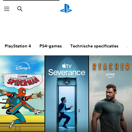
Zoeken
PlayStation 4
PS4-games
Technische specificaties
Ac