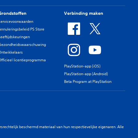
Grondstoffen
Verbinding maken
Servicevoorwaarden
Annuleringsbeleid PS Store
Leeftijdskeuringen
Gezondheidswaarschuwing
Ontwikkelaars
Officieel licentieprogramma
PlayStation-app (iOS)
PlayStation-app (Android)
Beta Program at PlayStation
rechtelijk beschermd materiaal van hun respectievelijke eigenaren. Alle