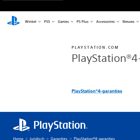
Winkel
PS5
Games
PS Plus
Accessoires
Nieuws
PLAYSTATION.COM
PlayStation®4
PlayStation®4-garanties
Home
Juridisch
Garanties
PlayStation®4-garanties