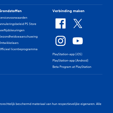
Grondstoffen
Verbinding maken
Servicevoorwaarden
Annuleringsbeleid PS Store
Leeftijdskeuringen
Gezondheidswaarschuwing
Ontwikkelaars
Officieel licentieprogramma
PlayStation-app (iOS)
PlayStation-app (Android)
Beta Program at PlayStation
rechtelijk beschermd materiaal van hun respectievelijke eigenaren. Alle