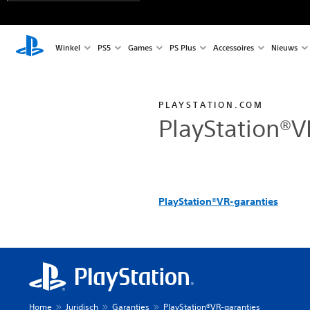
Winkel
PS5
Games
PS Plus
Accessoires
Nieuws
PLAYSTATION.COM
PlayStation®V
PlayStation®VR-garanties
Home
Juridisch
Garanties
PlayStation®VR-garanties