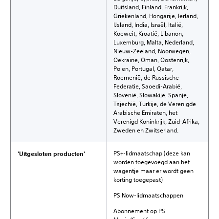
Duitsland, Finland, Frankrijk,
Griekenland, Hongarije, Ierland,
IJsland, India, Israël, Italië,
Koeweit, Kroatië, Libanon,
Luxemburg, Malta, Nederland,
Nieuw-Zeeland, Noorwegen,
Oekraïne, Oman, Oostenrijk,
Polen, Portugal, Qatar,
Roemenië, de Russische
Federatie, Saoedi-Arabië,
Slovenië, Slowakije, Spanje,
Tsjechië, Turkije, de Verenigde
Arabische Emiraten, het
Verenigd Koninkrijk, Zuid-Afrika,
Zweden en Zwitserland.
PS+-lidmaatschap (deze kan
'Uitgesloten producten'
worden toegevoegd aan het
wagentje maar er wordt geen
korting toegepast)
PS Now-lidmaatschappen
Abonnement op PS