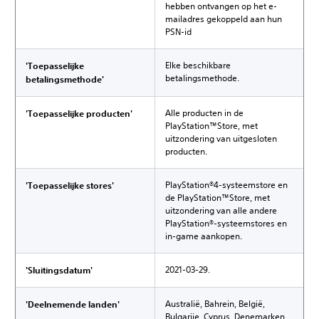
hebben ontvangen op het e-
mailadres gekoppeld aan hun
PSN-id
Elke beschikbare
'Toepasselijke
betalingsmethode.
betalingsmethode'
Alle producten in de
'Toepasselijke producten'
PlayStation™Store, met
uitzondering van uitgesloten
producten.
PlayStation®4-systeemstore en
'Toepasselijke stores'
de PlayStation™Store, met
uitzondering van alle andere
PlayStation®-systeemstores en
in-game aankopen.
2021-03-29.
'Sluitingsdatum'
Australië, Bahrein, België,
'Deelnemende landen'
Bulgarije, Cyprus, Denemarken,