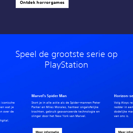
Ontdek horrorgames
Speel de grootste serie op
PlayStation
Marvel's Spider Man
Horizon-se
t iconische
Stort je in alle actie als de Spider-mannen Peter
Volg Aloys re
ien wat je
Parker en Miles Morales, hanteer ongelofelijke
redder in ee
an over de
krachten, gebruik geavanceerde technologie en
dodelijke ma
slinger door het New York van Marvel.
van ons is.
igital.
Meer informatie
Meer info