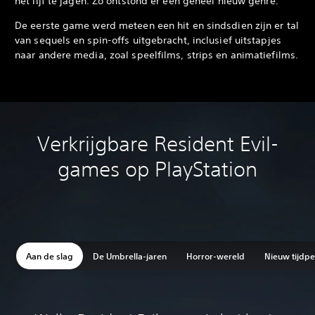
het lijf te jagen. Zo ontstond er een geheel nieuw genre.
De eerste game werd meteen een hit en sindsdien zijn er tal
van sequels en spin-offs uitgebracht, inclusief uitstapjes
naar andere media, zoal speelfilms, strips en animatiefilms.
Verkrijgbare Resident Evil-
games op PlayStation
Aan de slag
De Umbrella-jaren
Horror-wereld
Nieuw tijdpe