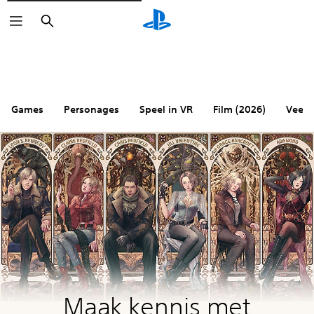
Zoeken
Games
Personages
Speel in VR
Film (2026)
Veelg
Maak kennis met