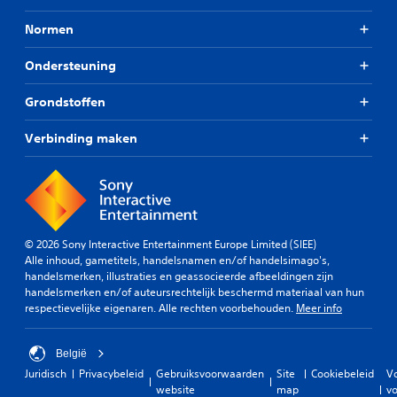
Normen
Ondersteuning
Grondstoffen
Verbinding maken
© 2026 Sony Interactive Entertainment Europe Limited (SIEE)
Alle inhoud, gametitels, handelsnamen en/of handelsimago's,
handelsmerken, illustraties en geassocieerde afbeeldingen zijn
handelsmerken en/of auteursrechtelijk beschermd materiaal van hun
respectievelijke eigenaren. Alle rechten voorbehouden.
Meer info
België
Juridisch
Privacybeleid
Gebruiksvoorwaarden
Site
Cookiebeleid
V
website
map
vo