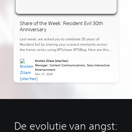
Share of the Week: Resident Evil 30th
Anniversary
Last week, we asked you to celebrate 30 years of
Resident Evil by sharing your scariest moments across
the horror series using #PSshare #PSBlog. Here are this
week’s highlights: eugamerqualquer shares Leon ready
to strike against the village in Resident Evil 4. lovers_nero
Kristen Zitani (she/her)
shares the dog attack scene in Resident Evil. juniaxe
Manager, Content Communications, Sony Interactive
Entertainment
shares Jake […]
Mar 27, 2026
De evolutie van angst: