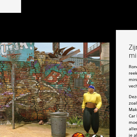
Zi
mi
Ron
reek
min
vech
Dez
zoal
Mak
Car
moei
all
je a