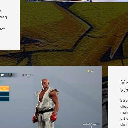
e
eweg
s
tot
Ma
ve
Stre
die
mak
uit 
de r