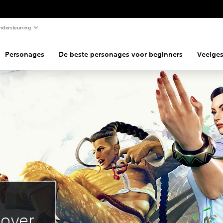
ndersteuning
Personages
De beste personages voor beginners
Veelges
 over