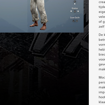
crea
tijd
eig
vele
of 
zelf
De 
betr
vor
heb
bie
voo
geve
makk
Moc
per
make
imp
hoo
klaa