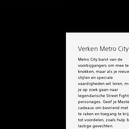
Verken Metro City
Metro City barst van de
voorbijgangers om mee te
knokken, maar als je nieu
stijlen en speciale
vaardigheden wil leren, m
je op zoek gaan naar
legendarische Street Fight
personages. Geef je Maste
cadeaus om bevriend met
te raken en toegang te kri
tot voordelen, zoals hulp b
lastige gevechten.