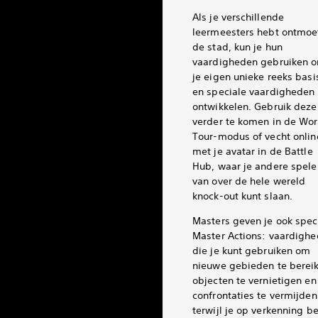
Als je verschillende
leermeesters hebt ontmoet
de stad, kun je hun
vaardigheden gebruiken 
je eigen unieke reeks basi
en speciale vaardigheden 
ontwikkelen. Gebruik dez
verder te komen in de Wor
Tour-modus of vecht onlin
met je avatar in de Battle
Hub, waar je andere spele
van over de hele wereld
knock-out kunt slaan.
Masters geven je ook spec
Master Actions: vaardigh
die je kunt gebruiken om
nieuwe gebieden te berei
objecten te vernietigen en
confrontaties te vermijden
terwijl je op verkenning be