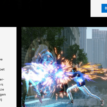
D
we
oet
er-
rs
 ze
jgen
ij