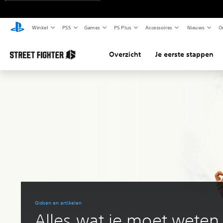
Winkel
PS5
Games
PS Plus
Accessoires
Nieuws
O
Overzicht
Je eerste stappen
Gidsen en artikelen
Alles wat je moet weten