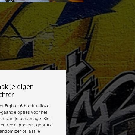
ak je eigen
chter
et Fighter 6 biedt talloze
pgaande opties voor het
en van je personage. Kies
een reeks presets, gebruik
andomizer of laat je