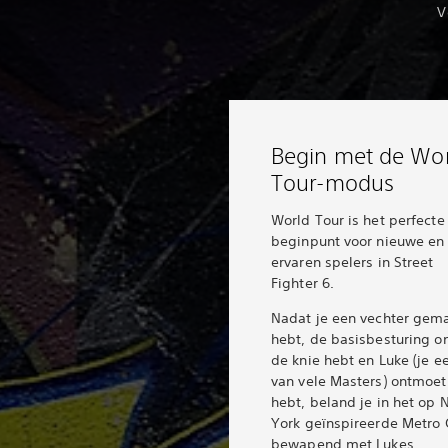
V
Begin met de Wor
Tour-modus
World Tour is het perfecte
beginpunt voor nieuwe en
ervaren spelers in Street
Fighter 6.
Nadat je een vechter gem
hebt, de basisbesturing o
de knie hebt en Luke (je e
van vele Masters) ontmoet
hebt, beland je in het op
York geïnspireerde Metro C
bewapend met Lukes