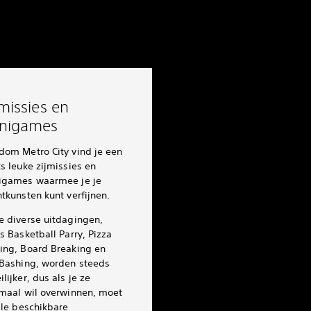
jmissies en
nigames
dom Metro City vind je een
s leuke zijmissies en
igames waarmee je je
tkunsten kunt verfijnen.
e diverse uitdagingen,
s Basketball Parry, Pizza
ing, Board Breaking en
 Bashing, worden steeds
lijker, dus als je ze
emaal wil overwinnen, moet
lle beschikbare