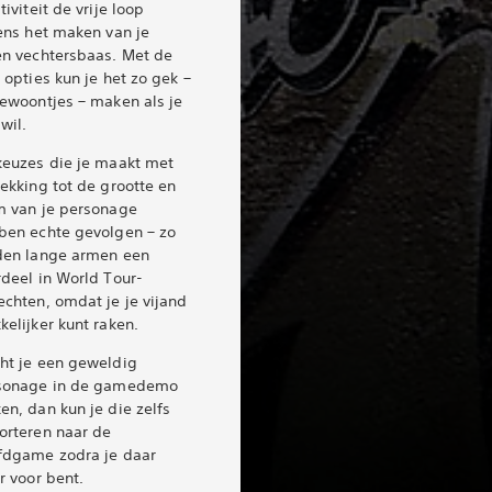
tiviteit de vrije loop
ens het maken van je
en vechtersbaas. Met de
 opties kun je het zo gek –
gewoontjes – maken als je
 wil.
keuzes die je maakt met
ekking tot de grootte en
m van je personage
ben echte gevolgen – zo
den lange armen een
rdeel in World Tour-
chten, omdat je je vijand
elijker kunt raken.
ht je een geweldig
sonage in de gamedemo
n, dan kun je die zelfs
orteren naar de
fdgame zodra je daar
r voor bent.