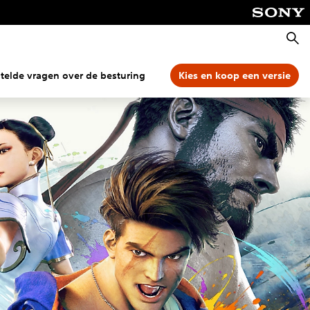
Zoeke
telde vragen over de besturing
Meer features
Kies en koop een versie