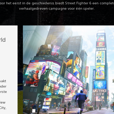
oor het eerst in de geschiedenis biedt Street Fighter 6 een complet
verhaalgedreven campagne voor één speler.
ld
aakt
nder
erste
 New
ity,