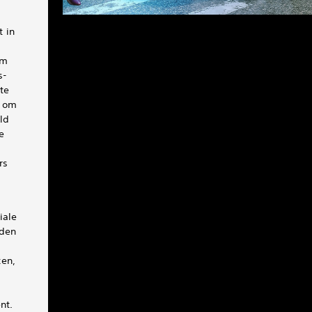
 in
om
s-
te
e om
ld
e
rs
iale
eden
ken,
nt.