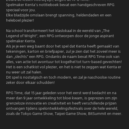
Spelmaker Kenta’s notitieboek bevat een handgeschreven RPG
speciaal voor jou.
Elke bladzijde omslaan brengt spanning, heldendaden en een
heleboel plezier!
Na school transformeert het klaslokaal in de wereld van „The
Legend of Wright”, een RPG ontworpen door de jonge aspirant
spelmaker Kenta.
Als je je een weg baant door het spel dat Kenta heeft gemaakt van
tekeningen, karton en briefpapier, zul je zien dat het zoveel meer is
dan „slechts” een RPG. Ondanks de naam bevat RPG Time ook van
alles, van actie tot avontuur tot kogelhel tot turn-based gevechten!
Het is een schatkist vol plezier, en het is niet te zeggen wat Kenta er
nu weer uit zal halen.
Dit spel is nostalgisch en toch modern, en zal je naschoolse routine
zeker door elkaar schudden!
RPG Time, dat 15 jaar geleden voor het eerst werd bedacht en na
meer dan 9 jaar ontwikkeling tot bloei kwam, is geprezen om zijn
grenzeloze innovatie en creativiteit en heeft verschillende prijzen
ontvangen tijdens spelontwikkelingsfestivals over de hele wereld,
zoals de Tokyo Game Show, Taipei Game Show, BitSummit en meer.