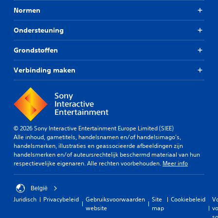
Normen
Ondersteuning
Grondstoffen
Verbinding maken
© 2026 Sony Interactive Entertainment Europe Limited (SIEE)
Alle inhoud, gametitels, handelsnamen en/of handelsimago's,
handelsmerken, illustraties en geassocieerde afbeeldingen zijn
handelsmerken en/of auteursrechtelijk beschermd materiaal van hun
respectievelijke eigenaren. Alle rechten voorbehouden.
Meer info
België
Juridisch
Privacybeleid
Gebruiksvoorwaarden
Site
Cookiebeleid
V
website
map
vo
so