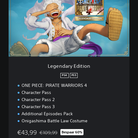
g
e
n
d
a
r
y
E
d
i
t
Legendary Edition
i
o
PS4
PS5
n
ONE PIECE: PIRATE WARRIORS 4
Character Pass
Character Pass 2
Character Pass 3
Additional Episodes Pack
Onigashima Battle Law Costume
€43,99
€109,99
Bespaar 60%
Korting ten opzichte van de oorspronkelijke prij