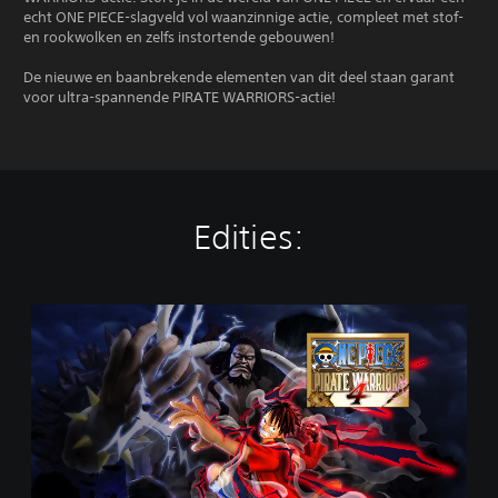
echt ONE PIECE-slagveld vol waanzinnige actie, compleet met stof-
en rookwolken en zelfs instortende gebouwen!
De nieuwe en baanbrekende elementen van dit deel staan garant
voor ultra-spannende PIRATE WARRIORS-actie!
Edities:
S
t
a
n
d
a
r
d
E