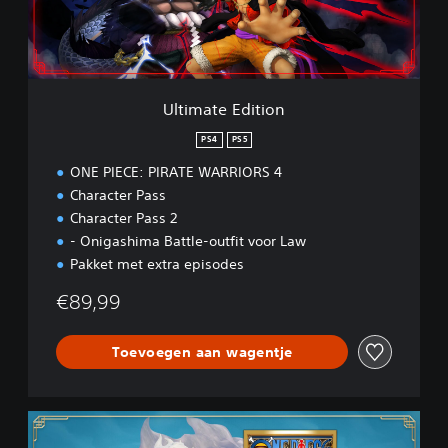
e
E
d
i
t
i
Ultimate Edition
o
n
PS4
PS5
ONE PIECE: PIRATE WARRIORS 4
Character Pass
Character Pass 2
- Onigashima Battle-outfit voor Law
Pakket met extra episodes
€89,99
Toevoegen aan wagentje
L
e