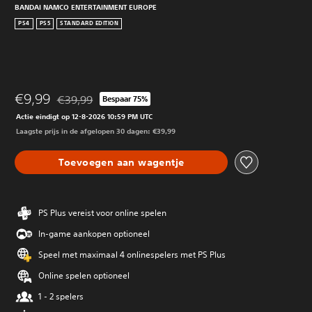
BANDAI NAMCO ENTERTAINMENT EUROPE
PS4
PS5
STANDARD EDITION
€9,99
€39,99
Bespaar 75%
Korting ten opzichte van de oorspronkelijke prijs van €3
Actie eindigt op 12-8-2026 10:59 PM UTC
Laagste prijs in de afgelopen 30 dagen: €39,99
Toevoegen aan wagentje
PS Plus vereist voor online spelen
In-game aankopen optioneel
Speel met maximaal 4 onlinespelers met PS Plus
Online spelen optioneel
1 - 2 spelers