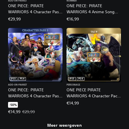
ADD-ON-PAKKET
NUMMER
ONE PIECE: PIRATE
ONE PIECE: PIRATE
WARRIORS 4 Character Pass
WARRIORS 4 Anime Song
3
Pack
€29,99
€16,99
PS5
PS4
PS5
PS4
ADD-ON-PAKKET
PERSONAGE
ONE PIECE: PIRATE
ONE PIECE PIRATE
WARRIORS 4 Character Pass
WARRIORS 4 Character Pack
2
8 Special Selection Pack
€14,99
-50%
Actieprijs: €14,99. Oorspronkelijke prijs: €29,99.
€14,99
€29,99
Meer weergeven