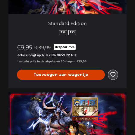
d
i
t
i
Standard Edition
o
n
PS4
PS5
€9,99
€39,99
Bespaar 75%
Korting ten opzichte van de oorspronkelijke prijs 
Actie eindigt op 12-8-2026 10:59 PM UTC
Laagste prijs in de afgelopen 30 dagen: €39,99
Toevoegen aan wagentje
U
l
t
i
m
a
t