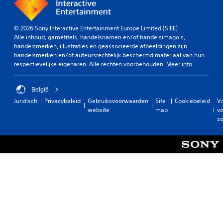
© 2026 Sony Interactive Entertainment Europe Limited (SIEE)
Alle inhoud, gametitels, handelsnamen en/of handelsimago's,
handelsmerken, illustraties en geassocieerde afbeeldingen zijn
handelsmerken en/of auteursrechtelijk beschermd materiaal van hun
respectievelijke eigenaren. Alle rechten voorbehouden.
Meer info
België
Juridisch
Privacybeleid
Gebruiksvoorwaarden
Site
Cookiebeleid
V
website
map
vo
so