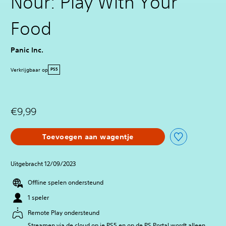
Nour: Play With Your
Food
Panic Inc.
Verkrijgbaar op
PS5
€9,99
Toevoegen aan wagentje
Uitgebracht 12/09/2023
Offline spelen ondersteund
1 speler
Remote Play ondersteund
Streamen via de cloud op je PS5 en op de PS Portal wordt alleen