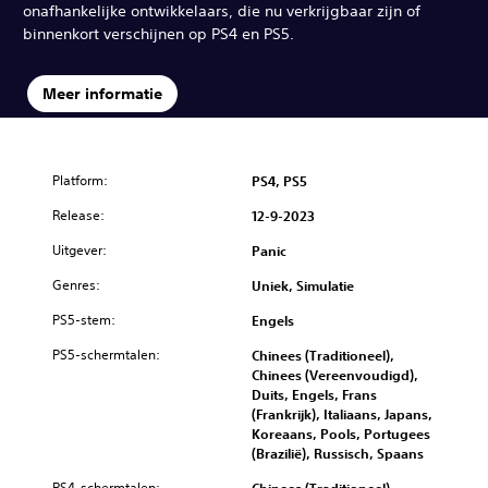
onafhankelijke ontwikkelaars, die nu verkrijgbaar zijn of
binnenkort verschijnen op PS4 en PS5.
Meer informatie
Platform:
PS4, PS5
Release:
12-9-2023
Uitgever:
Panic
Genres:
Uniek, Simulatie
PS5-stem:
Engels
PS5-schermtalen:
Chinees (Traditioneel),
Chinees (Vereenvoudigd),
Duits, Engels, Frans
(Frankrijk), Italiaans, Japans,
Koreaans, Pools, Portugees
(Brazilië), Russisch, Spaans
PS4-schermtalen: