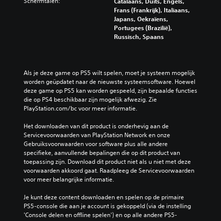
Schermtalen:
Catalaans, Duits, Engels,
Frans (Frankrijk), Italiaans,
Japans, Oekraïens,
Portugees (Brazilië),
Russisch, Spaans
Als je deze game op PS5 wilt spelen, moet je systeem mogelijk 
worden geüpdatet naar de nieuwste systeemsoftware. Hoewel 
deze game op PS5 kan worden gespeeld, zijn bepaalde functies 
die op PS4 beschikbaar zijn mogelijk afwezig. Zie 
PlayStation.com/bc voor meer informatie.
Het downloaden van dit product is onderhevig aan de 
Servicevoorwaarden van PlayStation Network en onze 
Gebruiksvoorwaarden voor software plus alle andere 
specifieke, aanvullende bepalingen die op dit product van 
toepassing zijn. Download dit product niet als u niet met deze 
voorwaarden akkoord gaat. Raadpleeg de Servicevoorwaarden 
voor meer belangrijke informatie.
Je kunt deze content downloaden en spelen op de primaire 
PS5-console die aan je account is gekoppeld (via de instelling 
'Console delen en offline spelen') en op alle andere PS5-