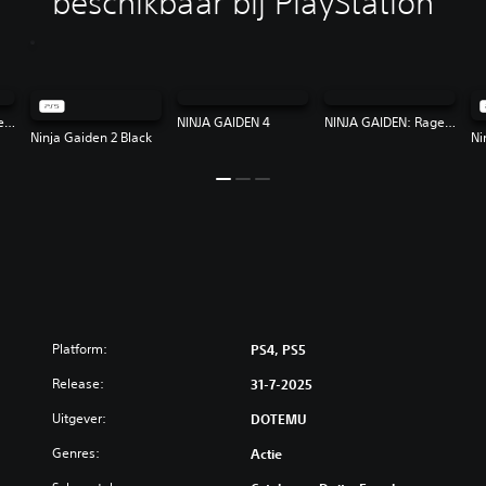
beschikbaar bij PlayStation
NINJA GAIDEN: Ragebound
NINJA GAIDEN 4
NINJA GAIDEN: Ragebound
Ninja Gaiden 2 Black
Ni
Platform:
PS4, PS5
Release:
31-7-2025
Uitgever:
DOTEMU
Genres:
Actie