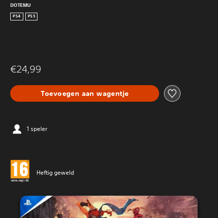
DOTEMU
PS4
PS5
€24,99
Toevoegen aan wagentje
1 speler
Heftig geweld