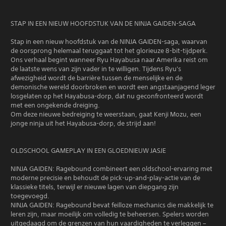
STAP IN EEN NIEUW HOOFDSTUK VAN DE NINJA GAIDEN-SAGA
Stap in een nieuw hoofdstuk van de NINJA GAIDEN-saga, waarvan
de oorsprong helemaal teruggaat tot het glorieuze 8-bit-tijdperk.
Ons verhaal begint wanneer Ryu Hayabusa naar Amerika reist om
de laatste wens van zijn vader in te willigen. Tijdens Ryu's
afwezigheid wordt de barrière tussen de menselijke en de
demonische wereld doorbroken en wordt een angstaanjagend leger
losgelaten op het Hayabusa-dorp, dat nu geconfronteerd wordt
met een ongekende dreiging.
Om deze nieuwe bedreiging te weerstaan, gaat Kenji Mozu, een
jonge ninja uit het Hayabusa-dorp, de strijd aan!
OLDSCHOOL GAMEPLAY IN EEN GLOEDNIEUW JASJE
NINJA GAIDEN: Ragebound combineert een oldschool-ervaring met
moderne precisie en behoudt de pick-up-and-play-actie van de
klassieke titels, terwijl er nieuwe lagen van diepgang zijn
toegevoegd.
NINJA GAIDEN: Ragebound bevat feilloze mechanics die makkelijk te
leren zijn, maar moeilijk om volledig te beheersen. Spelers worden
uitgedaagd om de grenzen van hun vaardigheden te verleggen –