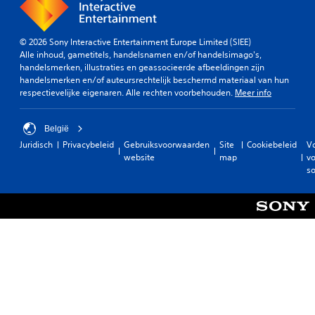
© 2026 Sony Interactive Entertainment Europe Limited (SIEE)
Alle inhoud, gametitels, handelsnamen en/of handelsimago's,
handelsmerken, illustraties en geassocieerde afbeeldingen zijn
handelsmerken en/of auteursrechtelijk beschermd materiaal van hun
respectievelijke eigenaren. Alle rechten voorbehouden.
Meer info
België
Juridisch
Privacybeleid
Gebruiksvoorwaarden
Site
Cookiebeleid
V
website
map
vo
so