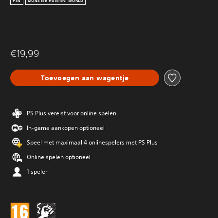
PS4
MONSTER HUNTER: WORLD
€19,99
Toevoegen aan wagentje
PS Plus vereist voor online spelen
In-game aankopen optioneel
Speel met maximaal 4 onlinespelers met PS Plus
Online spelen optioneel
1 speler