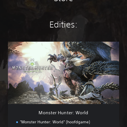
Edities:
M
o
n
s
t
e
r
H
u
n
t
e
r
Monster Hunter: World
:
W
"Monster Hunter: World" (hoofdgame)
o