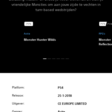
vriendelijke Monsties om aan jouw zijde te vechten in
turn-based wedstrijden?
Actie
RPG's
Monster Hunter Wilds
Monster 
Reflectio
Platform:
PS4
Release:
25-1-2018
Uitgever:
CE EUROPE LIMITED
Genres:
Actie