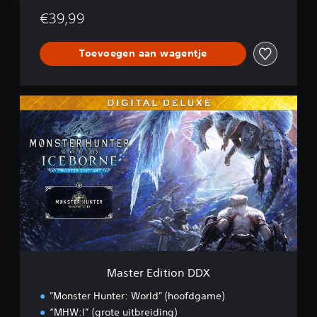
€39,99
Toevoegen aan wagentje
M
a
s
t
e
r
E
d
i
t
i
o
n
Master Edition DDX
D
D
"Monster Hunter: World" (hoofdgame)
X
“MHW:I” (grote uitbreiding)