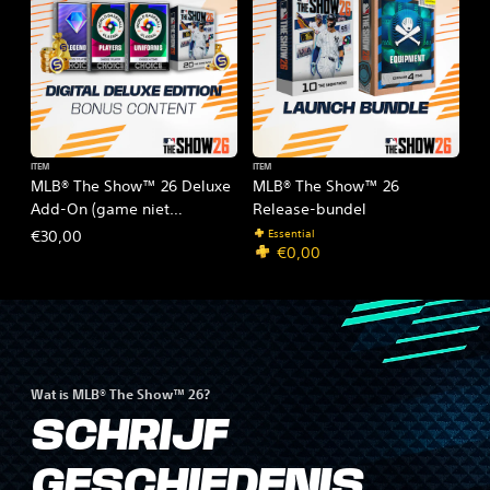
ITEM
ITEM
MLB® The Show™ 26 Deluxe
MLB® The Show™ 26
Add-On (game niet
Release-bundel
inbegrepen)
Essential
€30,00
€0,00
Wat is MLB® The Show™ 26?
SCHRIJF
GESCHIEDENIS.