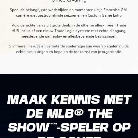
Speel de belangrijkste wedstrijden en momenten uit je Franchise GM-
carrière met gestroomlijnde seizoenen en Custom Game Entry.
Volg geruchten en sluit grote deals in de ultieme alles-in-één Trade
HUB, inclusief een nieuw Trade Logic-systeem met echte diepgang,
meeslepende gameplay en allesbepalende beslissingen.
Slimmere line-ups en verbeterde spelerregressie weerspiegelen nu de
echte beslissingen en bepalen de toekomst van je organisatie.
MAAK KENNIS MET
DE MLB® THE
SHOW™-SPELER OP