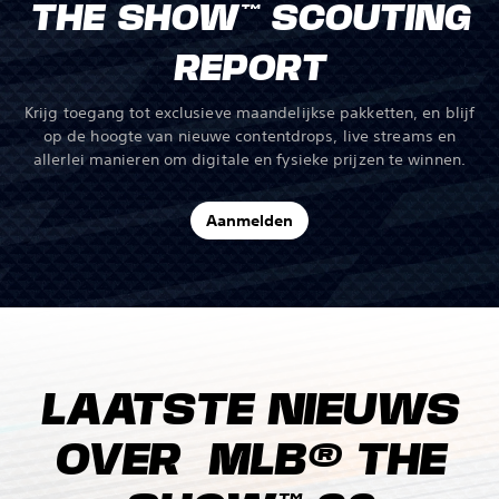
THE SHOW™ SCOUTING
REPORT
Krijg toegang tot exclusieve maandelijkse pakketten, en blijf
op de hoogte van nieuwe contentdrops, live streams en
allerlei manieren om digitale en fysieke prijzen te winnen.
Aanmelden
LAATSTE NIEUWS
OVER MLB® THE