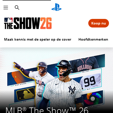
Zoeken
Koop nu
Maak kennis met de speler op de cover
Hoofdkenmerken
MLB® The Show™ 26