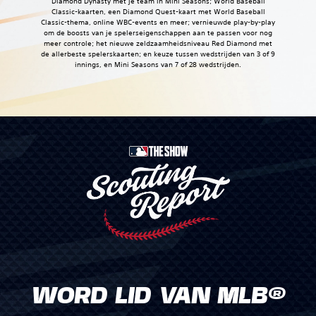
Diamond Dynasty met je team in Mini Seasons; World Baseball
Classic-kaarten, een Diamond Quest-kaart met World Baseball
Classic-thema, online WBC-events en meer; vernieuwde play-by-play
om de boosts van je spelerseigenschappen aan te passen voor nog
meer controle; het nieuwe zeldzaamheidsniveau Red Diamond met
de allerbeste spelerskaarten; en keuze tussen wedstrijden van 3 of 9
innings, en Mini Seasons van 7 of 28 wedstrijden.
WORD LID VAN MLB®