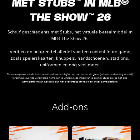
MET STUBS™ IN MLB®
THE SHOW™ 26
Schrijf geschiedenis met Stubs, het virtuele betaalmiddel in
MLB The Show 26.
‎ Verdien en ontgrendel allerlei soorten content in de game,
zoals spelerskaarten, knuppels, handschoenen, stadions,
uniformen en nog veel meer.
Na aankoop moeten de items verzilverd worden bij het opstarten van de game (internetverbinding vereist).
Informatie over de verzilverde items kun je vinden in de inbox van je profiel. Stubs die op het ene
gameplatform zijn gekocht, zijn niet overdraagbaar naar een ander gameplatform.
Add-ons