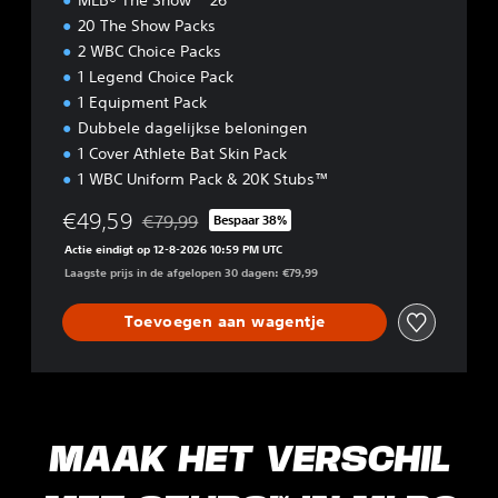
i
20 The Show Packs
t
2 WBC Choice Packs
i
o
1 Legend Choice Pack
n
1 Equipment Pack
Dubbele dagelijkse beloningen
1 Cover Athlete Bat Skin Pack
1 WBC Uniform Pack & 20K Stubs™
€49,59
€79,99
Bespaar 38%
Korting ten opzichte van de oorspronkelijke prijs
Actie eindigt op 12-8-2026 10:59 PM UTC
Laagste prijs in de afgelopen 30 dagen: €79,99
Toevoegen aan wagentje
MAAK HET VERSCHIL