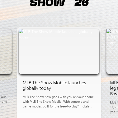
SHOW™ 26
MLB The Show Mobile launches
MLB
globally today
leg
Bas
 our
MLB The Show now goes with you on your phone
brand
with MLB The Show Mobile. With controls and
MLB T
game modes built for the free-to-play* mobile
13, a
lly
action, MLB The Show Mobile lets you enjoy:
year’
 to
Clutch gameplay on your phone We spent 20
great