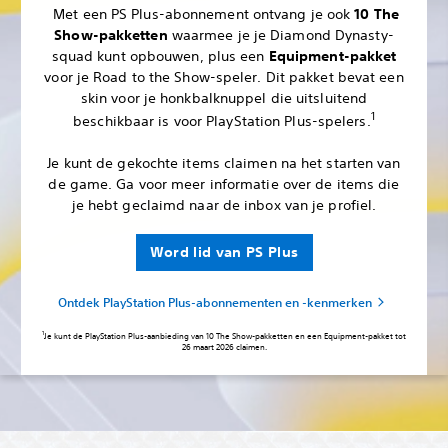
‎ Met een PS Plus-abonnement ontvang je ook
10 The
Show-pakketten
waarmee je je Diamond Dynasty-
squad kunt opbouwen, plus een
Equipment-pakket
voor je Road to the Show-speler. Dit pakket bevat een
skin voor je honkbalknuppel die uitsluitend
1
beschikbaar is voor PlayStation Plus-spelers.
Je kunt de gekochte items claimen na het starten van
de game. Ga voor meer informatie over de items die
je hebt geclaimd naar de inbox van je profiel.‎
Word lid van PS Plus
Ontdek PlayStation Plus-abonnementen en -kenmerken
Je kunt de PlayStation Plus-aanbieding van 10 The Show-pakketten en een Equipment-pakket tot
26 maart 2026 claimen.