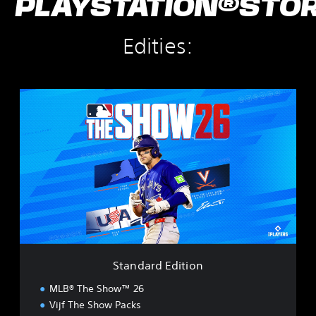
PLAYSTATION®STO
Edities:
S
t
a
n
d
a
r
d
E
d
i
t
i
Standard Edition
o
n
MLB® The Show™ 26
Vijf The Show Packs