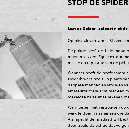
STOP DE SPIDER
Laat de Spider-lastpost niet de
Opiniestuk van James Stevenson
De politie heeft de 'heldendaden
moeten slikken. Zijn voortdure
missie en reputatie van de polit
Wanneer heeft de hoofdcommiss
zover ik weet nooit. In plaats 
dappere mannen en vrouwen van 
amateurburgerwacht met een ma
roekeloze wijze af te rekenen m
We moeten niet vertrouwen op 
werk te doen van mensen die da
Als hij echt de misdaad wil best
doen zoals de politie dat volge