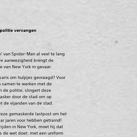
 politie vervangen
' van Spider-Man al veel te lang
nde aanwezigheid brengt de
ie van New York in gevaar.
aris om hulpjes gevraagd? Voor
van samen te werken met de
de politie, slingert deze
sker door de stad om op
et de vijanden van de stad.
deze gemaskerde lastpost om het
ar jaren voor hebben getraind!
rijden in New York, moet hij dat
ns de wet doet: met een uniform