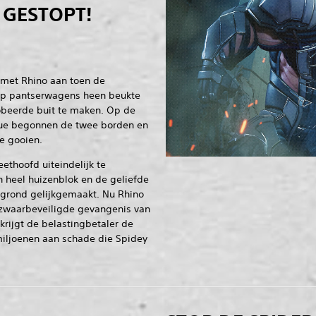
 GESTOPT!
 met Rhino aan toen de
ep pantserwagens heen beukte
obeerde buit te maken. Op de
nue begonnen de twee borden en
e gooien.
thoofd uiteindelijk te
 heel huizenblok en de geliefde
grond gelijkgemaakt. Nu Rhino
e zwaarbeveiligde gevangenis van
krijgt de belastingbetaler de
iljoenen aan schade die Spidey