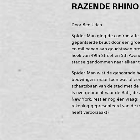
RAZENDE RHINO
Door Ben Urich
Spider-Man ging de confrontatie
gepantserde bruut door een gro
en miljoenen aan goudstaven pr
hoek van 49th Street en 5th Ave
stadseigendommen naar elkaar t
Spider-Man wist de gehoornde hee
bedwingen, maar toen was al een
schaatsbaan van de stad met de 
is overgebracht naar de Raft, d
New York, rest er nog één vraag: 
rekening gepresenteerd van de m
heeft veroorzaakt?