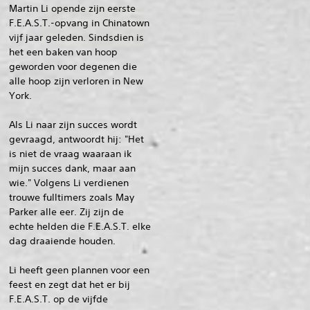
Martin Li opende zijn eerste
F.E.A.S.T.-opvang in Chinatown
vijf jaar geleden. Sindsdien is
het een baken van hoop
geworden voor degenen die
alle hoop zijn verloren in New
York.
Als Li naar zijn succes wordt
gevraagd, antwoordt hij: "Het
is niet de vraag waaraan ik
mijn succes dank, maar aan
wie." Volgens Li verdienen
trouwe fulltimers zoals May
Parker alle eer. Zij zijn de
echte helden die F.E.A.S.T. elke
dag draaiende houden.
Li heeft geen plannen voor een
feest en zegt dat het er bij
F.E.A.S.T. op de vijfde