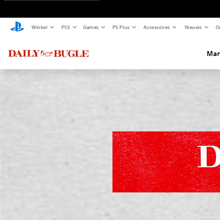
Winkel
PS5
Games
PS Plus
Accessoires
Nieuws
O
Mar