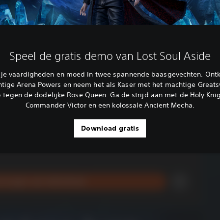
Speel de gratis demo van Lost Soul Aside
 je vaardigheden en moed in twee spannende baasgevechten. Ont
htige Arena Powers en neem het als Kaser met het machtige Great
 tegen de dodelijke Rose Queen. Ga de strijd aan met de Holy Kni
Commander Victor en een kolossale Ancient Mecha.
Lost Soul Aside™-demo
Download gratis
evoegen aan bibliotheek