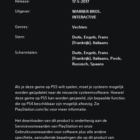
Release:
17-5-2017
Uitgever:
WARNER BROS.
INTERACTIVE
Genres:
Vechten
Stem:
Duits, Engels, Frans
(Frankrijk), Italiaans
Schermtalen:
Duits, Engels, Frans
(Frankrijk), Italiaans, Pools,
Russisch, Spaans
Als je deze game op PS5 wilt spelen, moet je systeem mogelijk 
worden geüpdatet naar de nieuwste systeemsoftware. Hoewel 
deze game op PS5 kan worden gespeeld, zijn bepaalde functies 
die op PS4 beschikbaar zijn mogelijk afwezig. Zie 
PlayStation.com/bc voor meer informatie.
Het downloaden van dit product is onderhevig aan de 
Servicevoorwaarden van PlayStation en onze 
Gebruiksvoorwaarden voor software plus alle andere 
specifieke, aanvullende bepalingen die op dit product van 