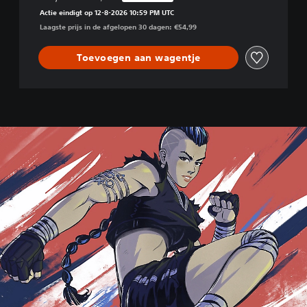
Korting ten opzichte van de oorspronkelijke prijs 
n
Actie eindigt op 12-8-2026 10:59 PM UTC
d
Laagste prijs in de afgelopen 30 dagen: €54,99
a
r
i
Toevoegen aan wagentje
s
c
h
e
E
d
i
t
i
e