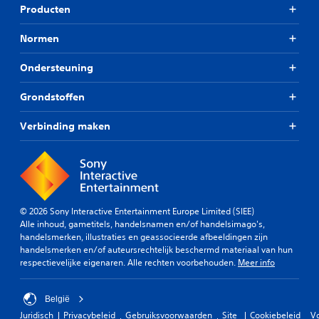
Producten
Normen
Ondersteuning
Grondstoffen
Verbinding maken
© 2026 Sony Interactive Entertainment Europe Limited (SIEE)
Alle inhoud, gametitels, handelsnamen en/of handelsimago's,
handelsmerken, illustraties en geassocieerde afbeeldingen zijn
handelsmerken en/of auteursrechtelijk beschermd materiaal van hun
respectievelijke eigenaren. Alle rechten voorbehouden.
Meer info
België
Juridisch
Privacybeleid
Gebruiksvoorwaarden
Site
Cookiebeleid
V