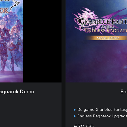
l
e
s
s
R
a
g
n
a
r
o
k
S
P
E
 Ragnarok Demo
En
d
i
t
De game Granblue Fantasy
i
Endless Ragnarok Upgrade
o
n
€79,99