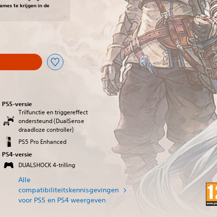
mes te krijgen in de
PS5-versie
Trilfunctie en triggereffect
ondersteund (DualSense
draadloze controller)
PS5 Pro Enhanced
PS4-versie
DUALSHOCK 4-trilling
Alle
compatibiliteitskennisgevingen
voor PS5 en PS4 weergeven