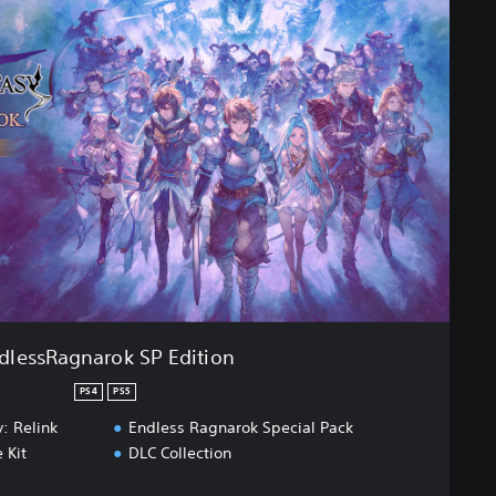
dlessRagnarok SP Edition
PS4
PS5
: Relink
Endless Ragnarok Special Pack
 Kit
DLC Collection