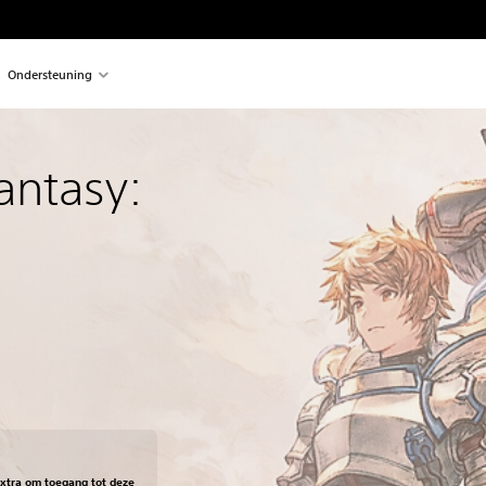
Ondersteuning
antasy:
en opzichte van de oorspronkelijke prijs van €39,99
Extra om toegang tot deze