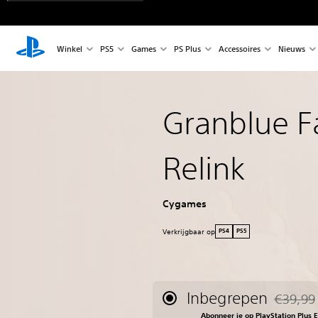
Winkel
PS5
Games
PS Plus
Accessoires
Nieuws
Granblue F
Relink
Cygames
Verkrijgbaar op
PS4
PS5
Inbegrepen
€39,99
Korting t
Abonneer je op PlayStation Plus 