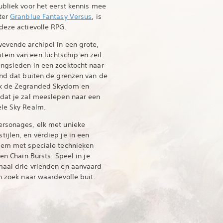
ubliek voor het eerst kennis mee
ter
Granblue Fantasy Versus
, is
deze actievolle RPG.
evende archipel in een grote,
ein van een luchtschip en zeil
ingsleden in een zoektocht naar
and dat buiten de grenzen van de
ek de Zegranded Skydom en
 dat je zal meeslepen naar een
ele Sky Realm.
ersonages, elk met unieke
ijlen, en verdiep je in een
teem met speciale technieken
en Chain Bursts. Speel in je
maal drie vrienden en aanvaard
n zoek naar waardevolle buit.