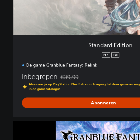
t
i
o
n
Standard Edition
PS4
PS5
De game Granblue Fantasy: Relink
Inbegrepen
€39,99
Korting ten opzichte van de oorspronkel
Abonneer je op PlayStation Plus Extra om toegang tot deze game en no
in de gamecatalogus
Abonneren
G
r
a