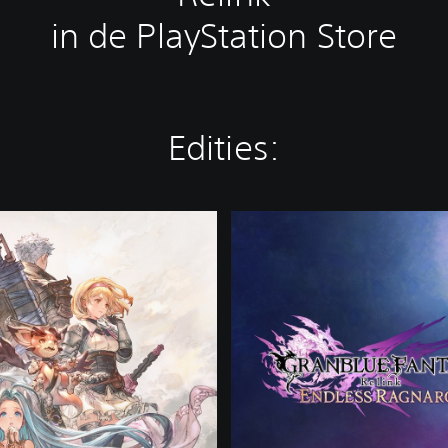
in de PlayStation Store
Edities:
E
n
d
l
e
s
s
R
a
g
n