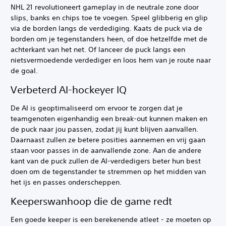
NHL 21 revolutioneert gameplay in de neutrale zone door
slips, banks en chips toe te voegen. Speel glibberig en glip
via de borden langs de verdediging. Kaats de puck via de
borden om je tegenstanders heen, of doe hetzelfde met de
achterkant van het net. Of lanceer de puck langs een
nietsvermoedende verdediger en loos hem van je route naar
de goal.
Verbeterd AI-hockeyer IQ
De AI is geoptimaliseerd om ervoor te zorgen dat je
teamgenoten eigenhandig een break-out kunnen maken en
de puck naar jou passen, zodat jij kunt blijven aanvallen.
Daarnaast zullen ze betere posities aannemen en vrij gaan
staan voor passes in de aanvallende zone. Aan de andere
kant van de puck zullen de AI-verdedigers beter hun best
doen om de tegenstander te stremmen op het midden van
het ijs en passes onderscheppen.
Keeperswanhoop die de game redt
Een goede keeper is een berekenende atleet - ze moeten op