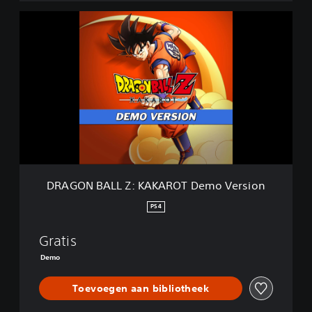
D
R
A
G
O
N
B
A
L
L
Z
:
K
DRAGON BALL Z: KAKAROT Demo Version
A
K
PS4
A
R
Gratis
O
T
Demo
D
e
Toevoegen aan bibliotheek
m
o