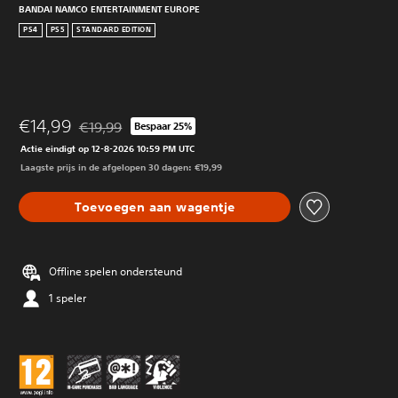
BANDAI NAMCO ENTERTAINMENT EUROPE
PS4
PS5
STANDARD EDITION
€14,99
€19,99
Bespaar 25%
Korting ten opzichte van de oorspronkelijke prijs van €
Actie eindigt op 12-8-2026 10:59 PM UTC
Laagste prijs in de afgelopen 30 dagen: €19,99
Toevoegen aan wagentje
Offline spelen ondersteund
1 speler