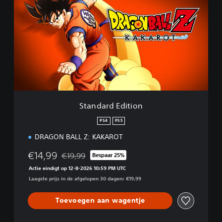
a
n
d
a
r
d
E
d
i
t
i
Standard Edition
o
n
PS4
PS5
DRAGON BALL Z: KAKAROT
€14,99
€19,99
Bespaar 25%
Korting ten opzichte van de oorspronkelijke prijs
Actie eindigt op 12-8-2026 10:59 PM UTC
Laagste prijs in de afgelopen 30 dagen: €19,99
Toevoegen aan wagentje