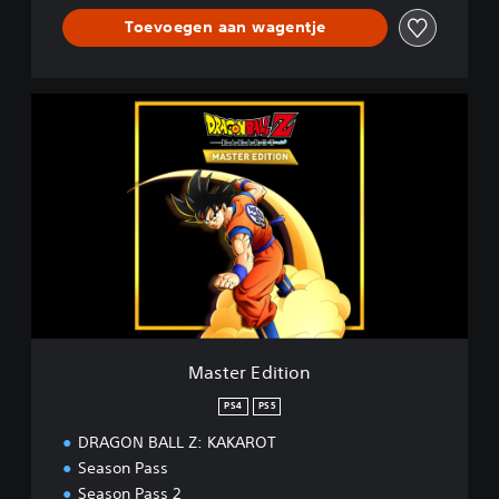
Toevoegen aan wagentje
M
a
s
t
e
r
E
d
i
t
i
o
n
Master Edition
PS4
PS5
DRAGON BALL Z: KAKAROT
Season Pass
Season Pass 2