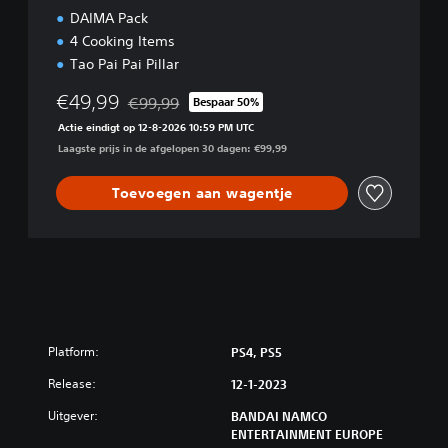
DAIMA Pack
4 Cooking Items
Tao Pai Pai Pillar
€49,99
€99,99
Bespaar 50%
Korting ten opzichte van de oorspronkelijke prij
Actie eindigt op 12-8-2026 10:59 PM UTC
Laagste prijs in de afgelopen 30 dagen: €99,99
Toevoegen aan wagentje
Platform:
PS4, PS5
Release:
12-1-2023
Uitgever:
BANDAI NAMCO
ENTERTAINMENT EUROPE