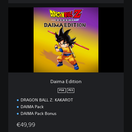
V
e
D
r
a
s
i
i
m
o
a
n
E
d
i
t
i
o
n
Daima Edition
PS4
PS5
DRAGON BALL Z: KAKAROT
DAIMA Pack
DAIMA Pack Bonus
€49,99