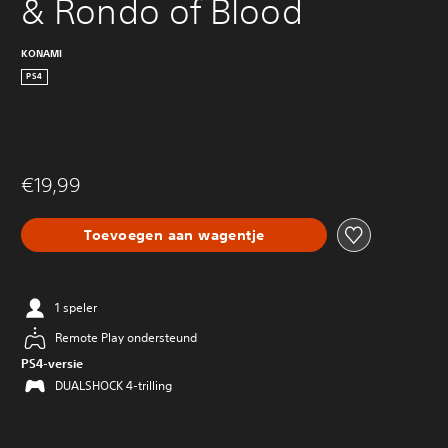
& Rondo of Blood
KONAMI
PS4
€19,99
Toevoegen aan wagentje
1 speler
Remote Play ondersteund
PS4-versie
DUALSHOCK 4-trilling