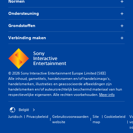
Normen
Ondersteuning
Grondstoffen
Verbinding maken
© 2026 Sony Interactive Entertainment Europe Limited (SIEE)
Alle inhoud, gametitels, handelsnamen en/of handelsimago's,
handelsmerken, illustraties en geassocieerde afbeeldingen zijn
handelsmerken en/of auteursrechtelijk beschermd materiaal van hun
respectievelijke eigenaren. Alle rechten voorbehouden.
Meer info
België
Juridisch
Privacybeleid
Gebruiksvoorwaarden
Site
Cookiebeleid
V
website
map
vo
so