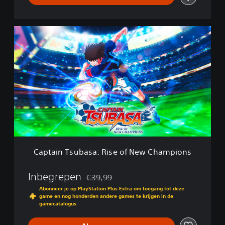
C
a
p
t
a
i
n
T
s
u
b
a
s
Captain Tsubasa: Rise of New Champions
a
:
R
Inbegrepen
€39,99
Korting ten opzichte van de oorspronkelijk
i
Abonneer je op PlayStation Plus Extra om toegang tot deze
s
game en nog honderden andere games te krijgen in de
e
gamecatalogus
o
f