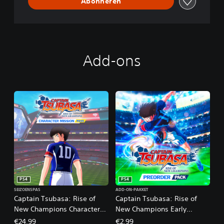
Abonneren
N
e
w
C
h
a
Add-ons
m
p
i
o
n
s
PS4
PS4
SEIZOENSPAS
ADD-ON-PAKKET
Captain Tsubasa: Rise of
Captain Tsubasa: Rise of
New Champions Character
New Champions Early
Mission Pass
Purchase DLC Pack
€24,99
€2,99