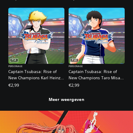
PS4
PS4
PERSONAGE
PERSONAGE
Captain Tsubasa: Rise of
Captain Tsubasa: Rise of
New Champions Karl Heinz
New Champions Taro Misaki
Schneider Mission
Mission
€2,99
€2,99
Meer weergeven