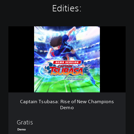
Edities:
C
a
p
t
a
i
n
T
s
u
b
a
s
Captain Tsubasa: Rise of New Champions
a
Demo
:
R
i
Gratis
s
Demo
e