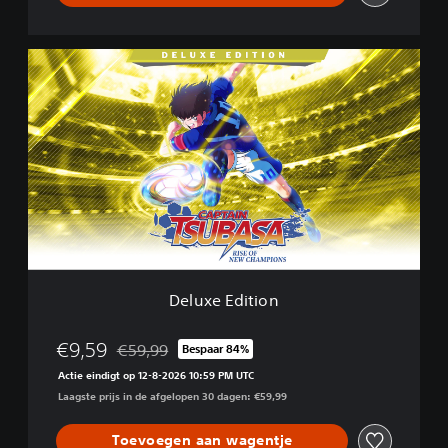
D
e
l
u
x
e
E
d
i
t
i
o
n
Deluxe Edition
€9,59
€59,99
Bespaar 84%
Korting ten opzichte van de oorspronkelijke prijs 
Actie eindigt op 12-8-2026 10:59 PM UTC
Laagste prijs in de afgelopen 30 dagen: €59,99
Toevoegen aan wagentje