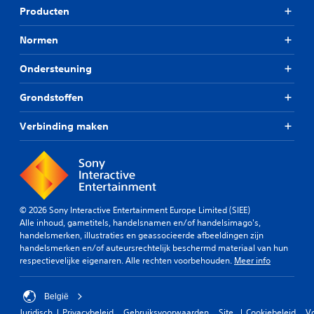
Producten
Normen
Ondersteuning
Grondstoffen
Verbinding maken
© 2026 Sony Interactive Entertainment Europe Limited (SIEE)
Alle inhoud, gametitels, handelsnamen en/of handelsimago's,
handelsmerken, illustraties en geassocieerde afbeeldingen zijn
handelsmerken en/of auteursrechtelijk beschermd materiaal van hun
respectievelijke eigenaren. Alle rechten voorbehouden.
Meer info
België
Juridisch
Privacybeleid
Gebruiksvoorwaarden
Site
Cookiebeleid
V