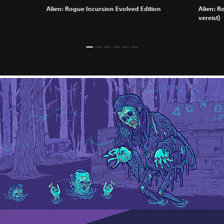
Alien: Rogue Incursion Evolved Edition
Alien: R
vereist)