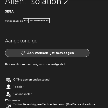
Alien: Isolation 2
SEGA
Verkrijgbaar op
PS5
PS5 PRO ENHANCED
Aangekondigd
Aan wensenlijst toevoegen
Releasedatum moet nog worden vastgesteld.
Offline spelen ondersteund
1 speler
1 onlinespeler
PS5-versie
Trilfunctie en triggereffect ondersteund (DualSense draadloze