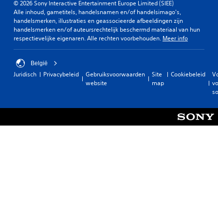
© 2026 Sony Interactive Entertainment Europe Limited (SIEE)
Alle inhoud, gametitels, handelsnamen en/of handelsimago's,
handelsmerken, illustraties en geassocieerde afbeeldingen zijn
handelsmerken en/of auteursrechtelijk beschermd materiaal van hun
respectievelijke eigenaren. Alle rechten voorbehouden.
Meer info
België
Juridisch
Privacybeleid
Gebruiksvoorwaarden
Site
Cookiebeleid
V
website
map
vo
so