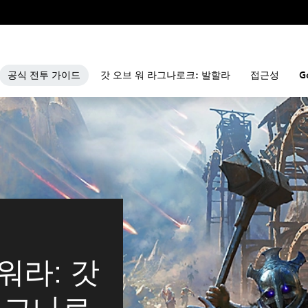
공식 전투 가이드
갓 오브 워 라그나로크: 발할라
접근성
G
워라: 갓