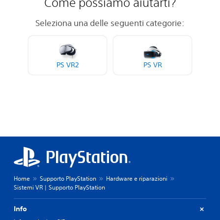
Come possiamo aiutarti?
Seleziona una delle seguenti categorie:
PS VR2
PS VR
Home
Supporto PlayStation
Hardware e riparazioni
Sistemi VR | Supporto PlayStation
Info