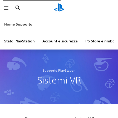
Cerca
Home Supporto
Stato PlayStation
Account e sicurezza
PS Store e rimbors
Supporto PlayStation
Sistemi VR