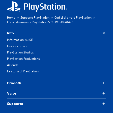
Home
Supporto PlayStation
Codici di errore PlayStation
Codici di errore di PlayStation 5
WS-116414-7
Info
Informazioni su SIE
Lavora con noi
PlayStation Studios
PlayStation Productions
Azienda
La storia di PlayStation
Prodotti
Valori
Supporto