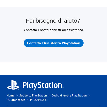
Hai bisogno di aiuto?
Contatta i nostri addetti all'assistenza
Contatta l'Assistenza PlayStation
Home
Supporto PlayStation
Codici di errore PlayStation
PC Error codes
PF-205432-6