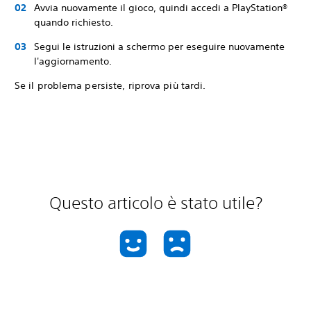
Avvia nuovamente il gioco, quindi accedi a PlayStation®
quando richiesto.
Segui le istruzioni a schermo per eseguire nuovamente
l'aggiornamento.
Se il problema persiste, riprova più tardi.
Questo articolo è stato utile?