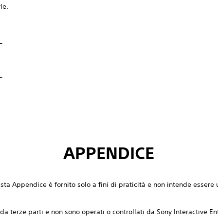
le.
_
_
APPENDICE
uesta Appendice è fornito solo a fini di praticità e non intende esse
i da terze parti e non sono operati o controllati da Sony Interactive E