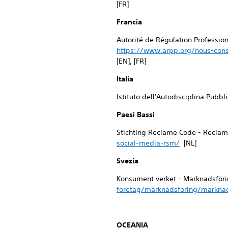
[FR]
Francia
Autorité de Régulation Professio
https://www.arpp.org/nous-cons
[EN], [FR]
Italia
Istituto dell'Autodisciplina Pubbl
Paesi Bassi
Stichting Reclame Code - Reclam
social-media-rsm/
[NL]
Svezia
Konsument verket - Marknadsföri
foretag/marknadsforing/marknad
OCEANIA