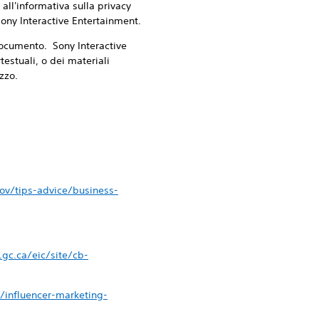
 all'informativa sulla privacy
 Sony Interactive Entertainment.
o documento. Sony Interactive
testuali, o dei materiali
zzo.
ov/tips-advice/business-
gc.ca/eic/site/cb-
y/influencer-marketing-