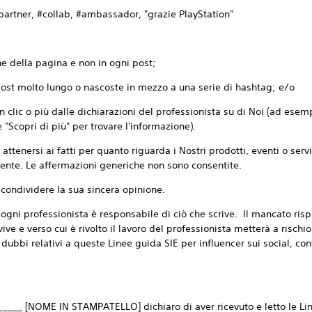
rtner, #collab, #ambassador, "grazie PlayStation"
e della pagina e non in ogni post;
ost molto lungo o nascoste in mezzo a una serie di hashtag; e/o
clic o più dalle dichiarazioni del professionista su di Noi (ad esempi
e "Scopri di più" per trovare l'informazione).
 attenersi ai fatti per quanto riguarda i Nostri prodotti, eventi o ser
nte. Le affermazioni generiche non sono consentite.
 condividere la sua sincera opinione.
gni professionista è responsabile di ciò che scrive. Il mancato risp
 vive e verso cui è rivolto il lavoro del professionista metterà a risch
 dubbi relativi a queste Linee guida SIE per influencer sui social, con
_____ [NOME IN STAMPATELLO] dichiaro di aver ricevuto e letto le Lin