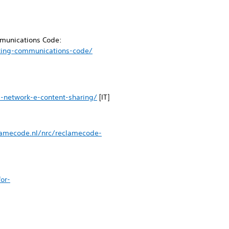
ommunications Code:
eting-communications-code/
l-network-e-content-sharing/
[IT]
lamecode.nl/nrc/reclamecode-
or-