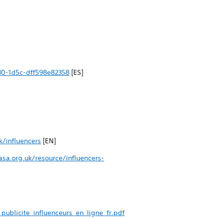
30-1d5c-dff598e82358
[ES]
k/influencers
[EN]
sa.org.uk/resource/influencers-
ublicite_influenceurs_en_ligne_fr.pdf