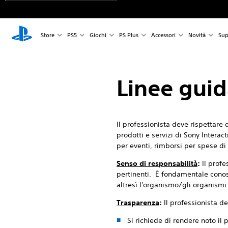
Store
PS5
Giochi
PS Plus
Accessori
Novità
Sup
Linee guida
Il professionista deve rispettare
prodotti e servizi di Sony Interac
per eventi, rimborsi per spese di 
Senso di responsabilità
:
Il profe
pertinenti. È fondamentale conosc
altresì l'organismo/gli organismi
Trasparenza
:
Il professionista d
Si richiede di rendere noto il 