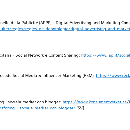
nnelle de la Publicité (ARPP) – Digital Advertising and Marketing C
ulter/regles/regles-de-deontologie/digital-advertising-and-mark
icitaria - Social Network e Content Sharing:
https://www.iap.it/socia
ecode Social Media & Influencer Marketing (RSM):
https://www.rec
ng i sociala medier och blogger:
https://www.konsumentverket.se/f
sforing-i-sociala-medier-och-bloggar/
[SV]