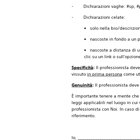
- Dichiarazioni vaghe: #sp, #pa
- Dichiarazioni celate:
• solo nella bio/descrizion
• nascoste in fondo a un p
• nascoste a distanza di un 
clic su un link o sull'opzion
Specificità
:
Il professionista deve
vissuto
in prima persona
come ute
Genuinità
:
Il professionista deve
È importante tenere a mente che o
leggi applicabili nel luogo in cui
professionista con Noi. In caso di
riferimento.
Io, ____________________________