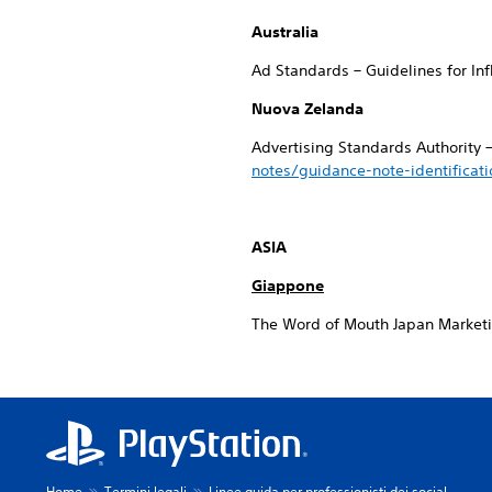
Australia
Ad Standards – Guidelines for In
Nuova Zelanda
Advertising Standards Authority 
notes/guidance-note-identificat
ASIA
Giappone
The Word of Mouth Japan Market
Home
Termini legali
Linee guida per professionisti dei social