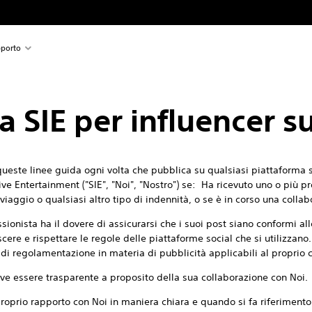
porto
 SIE per influencer su
 queste linee guida ogni volta che pubblica su qualsiasi piattaforma s
tive Entertainment ("SIE", "Noi", "Nostro") se: Ha ricevuto uno o più pr
viaggio o qualsiasi altro tipo di indennità, o se è in corso una colla
ssionista ha il dovere di assicurarsi che i suoi post siano conformi a
ere e rispettare le regole delle piattaforme social che si utilizzano
 di regolamentazione in materia di pubblicità applicabili al proprio 
eve essere trasparente a proposito della sua collaborazione con Noi.
proprio rapporto con Noi in maniera chiara e quando si fa riferimento a