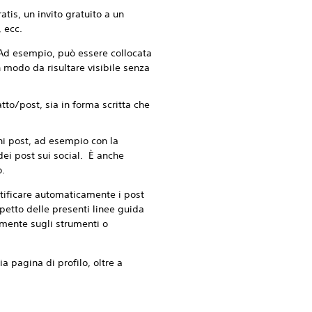
atis, un invito gratuito a un
 ecc.
 Ad esempio, può essere collocata
n modo da risultare visibile senza
tto/post, sia in forma scritta che
ni post, ad esempio con la
 dei post sui social. È anche
o.
ntificare automaticamente i post
spetto delle presenti linee guida
amente sugli strumenti o
a pagina di profilo, oltre a