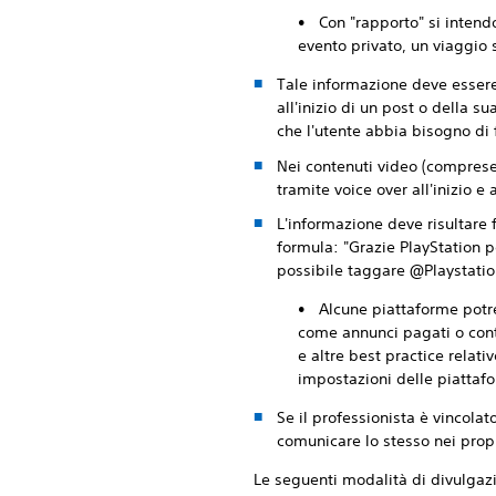
• Con "rapporto" si intendon
evento privato, un viaggio 
Tale informazione deve essere
all'inizio di un post o della 
che l'utente abbia bisogno di f
Nei contenuti video (comprese 
tramite voice over all'inizio e
L'informazione deve risultare 
formula: "Grazie PlayStation pe
possibile taggare @Playstatio
• Alcune piattaforme potreb
come annunci pagati o conten
e altre best practice relat
impostazioni delle piattaf
Se il professionista è vincolat
comunicare lo stesso nei propr
Le seguenti modalità di divulgaz