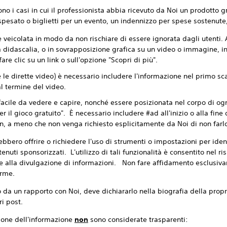
o i casi in cui il professionista abbia ricevuto da Noi un prodotto gr
spesato o biglietti per un evento, un indennizzo per spese sostenute,
 veicolata in modo da non rischiare di essere ignorata dagli utenti.
sua didascalia, o in sovrapposizione grafica su un video o immagine, i
are clic su un link o sull'opzione "Scopri di più".
le dirette video) è necessario includere l'informazione nel primo sca
 al termine del video.
facile da vedere e capire, nonché essere posizionata nel corpo di og
r il gioco gratuito". È necessario includere #ad all'inizio o alla fine
n, a meno che non venga richiesto esplicitamente da Noi di non farl
bero offrire o richiedere l'uso di strumenti o impostazioni per ide
uti sponsorizzati. L'utilizzo di tali funzionalità è consentito nel ri
ive alla divulgazione di informazioni. Non fare affidamento esclusiv
orme.
o da un rapporto con Noi, deve dichiararlo nella biografia della propri
i post.
ione dell'informazione
non
sono considerate trasparenti: