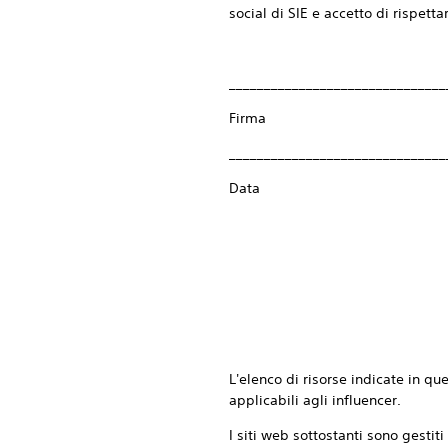
social di SIE e accetto di rispettar
_______________________________
Firma
_______________________________
Data
L'elenco di risorse indicate in q
applicabili agli influencer.
I siti web sottostanti sono gestit