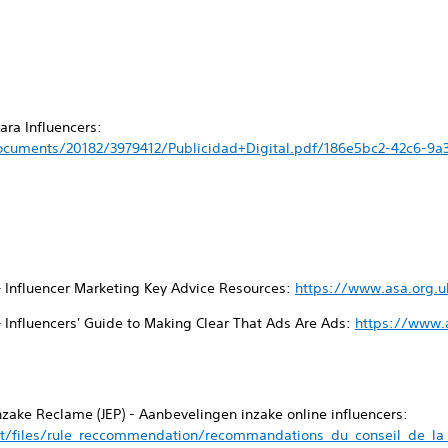
ra Influencers:
cuments/20182/3979412/Publicidad+Digital.pdf/186e5bc2-42c6-9a
– Influencer Marketing Key Advice Resources:
https://www.asa.org.u
– Influencers' Guide to Making Clear That Ads Are Ads:
https://www.a
inzake Reclame (JEP) - Aanbevelingen inzake online influencers:
t/files/rule_reccommendation/recommandations_du_conseil_de_la_p