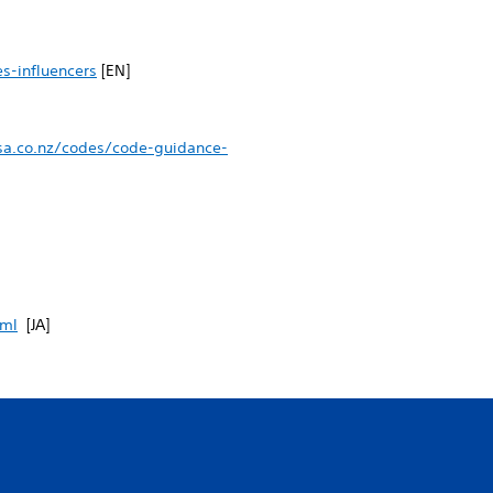
s-influencers
[EN]
sa.co.nz/codes/code-guidance-
tml
[JA]