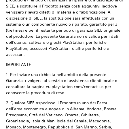
produttore (Periodo di garanzia), a riparare o, a discrezione di
SIEE, a sostituire il Prodotto senza costi aggiuntivi laddove
venissero rilevati difetti di materiale o fabbricazione. A
discrezione di SIEE, la sostituzione sarà effettuata con un
sistema o un componente nuovo o riparato, garantito per 3
(tre) mesi e per il restante periodo di garanzia SIEE originale
del produttore. La presente Garanzia non è valida per i dati
dell'utente; software o giochi PlayStation; periferiche
PlayStation; accessori PlayStation; o altre periferiche e
accessori.
IMPORTANTE
1. Per inviare una richiesta nell'ambito della presente
Garanzia, rivolgersi al servizio di assistenza clienti locale o
consultare la pagina eu.playstation.com/contact-us per
conoscere la procedura di reso.
2. Qualora SIEE rispedisse il Prodotto in uno dei Paesi
dell'area economica europea o in Albania, Andorra, Bosnia
Erzegovina, Città del Vaticano, Croazia, Gibilterra,
Groenlandia, Isola di Man, Isole del Canale, Macedonia,
Monaco, Montenegro, Repubblica di San Marino, Serbia,