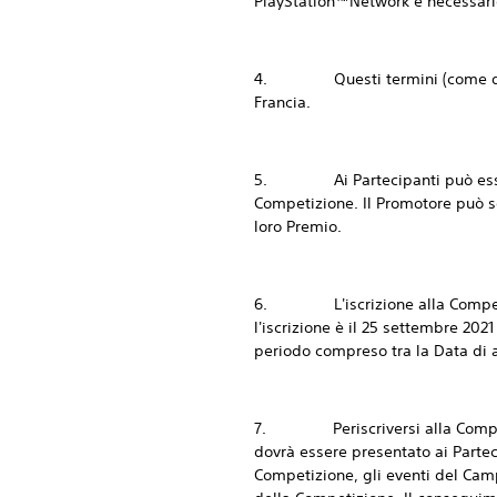
PlayStation™Network è necessari
4. Questi termini (come definit
Francia.
5. Ai Partecipanti può essere c
Competizione. Il Promotore può sq
loro Premio.
6. L'iscrizione alla Competizio
l'iscrizione è il 25 settembre 2021
periodo compreso tra la Data di ap
7. Per
iscriversi alla Com
dovrà essere presentato ai Partec
Competizione, gli eventi del Camp