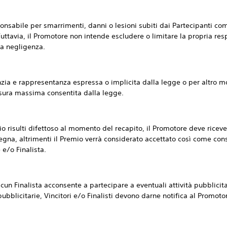
ile per smarrimenti, danni o lesioni subiti dai Partecipanti come r
ttavia, il Promotore non intende escludere o limitare la propria res
ua negligenza.
 rappresentanza espressa o implicita dalla legge o per altro modo
sura massima consentita dalla legge.
sulti difettoso al momento del recapito, il Promotore deve ricevern
nsegna, altrimenti il Premio verrà considerato accettato così come con
e e/o Finalista.
Finalista acconsente a partecipare a eventuali attività pubblicitar
pubblicitarie, Vincitori e/o Finalisti devono darne notifica al Promoto