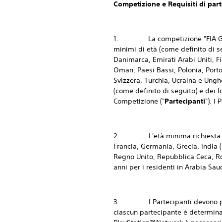
Competizione e Requisiti di par
1. La competizione "FIA Gran
minimi di età (come definito di se
Danimarca, Emirati Arabi Uniti, Fi
Oman, Paesi Bassi, Polonia, Port
Svizzera, Turchia, Ucraina e Unghe
(come definito di seguito) e dei l
Competizione ("
Partecipanti
"). I
2. L'età minima richiesta è di 1
Francia, Germania, Grecia, India (
Regno Unito, Repubblica Ceca, Rom
anni per i residenti in Arabia Saud
3. I Partecipanti devono partec
ciascun partecipante è determina