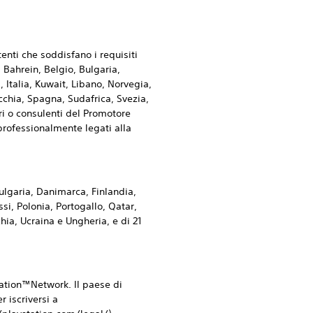
tenti che soddisfano i requisiti
 Bahrein, Belgio, Bulgaria,
 Italia, Kuwait, Libano, Norvegia,
chia, Spagna, Sudafrica, Svezia,
ori o consulenti del Promotore
 professionalmente legati alla
lgaria, Danimarca, Finlandia,
si, Polonia, Portogallo, Qatar,
ia, Ucraina e Ungheria, e di 21
tion™Network. Il paese di
 iscriversi a