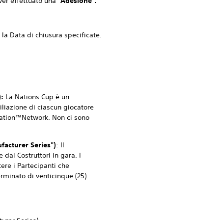
er effettuato una "
Adesione
"
.
 Data di chiusura specificate.
:
La Nations Cup è un
filiazione di ciascun giocatore
tation™Network. Non ci sono
facturer Series")
: Il
dai Costruttori in gara. I
tere i Partecipanti che
erminato di venticinque (25)