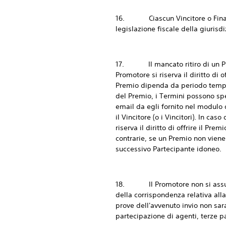
16. Ciascun Vincitore o Finalis
legislazione fiscale della giurisd
17. Il mancato ritiro di un Premi
Promotore si riserva il diritto di 
Premio dipenda da periodo tempor
del Premio, i Termini possono speci
email da egli fornito nel modulo d
il Vincitore (o i Vincitori). In ca
riserva il diritto di offrire il Pr
contrarie, se un Premio non viene
successivo Partecipante idoneo.
18. Il Promotore non si assume 
della corrispondenza relativa all
prove dell'avvenuto invio non sa
partecipazione di agenti, terze 