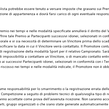
ta potrebbe essere tenuto a versare imposte che gravano sui Premi 
izione di appartenenza e dovrà farsi carico di ogni eventuale responsa
o nei tempi e nelle modalità specificate annullerà il diritto del Vi
offrire tale Premio ai Partecipanti successivi idonei, selezionati in co
ale e vi sia necessità di determinare un Vincitore prima dello sc
ficare la data in cui il Vincitore verrà contattato. Il Promotore contat
i registrazione della modalità Sport per il relativo Campionato. Sarà 
so di impossibilità a contattare un Vincitore, o di mancato contatto entr
emio ai successivi Partecipanti idonei, selezionati in conformità con i T
 riscosso nei tempi e nelle modalità indicate, il Promotore non è ob
responsabilità per lo smarrimento o la registrazione errata delle
a Competizione a seguito di problemi tecnici di qualsivoglia tipo di 
ranno accettate come prova dell'avvenuta ricezione. Non saranno ac
parti, gruppi organizzati o che siano state generate automaticamente