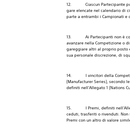
12. Ciascun Partecipante può in
gare elencate nel calendario di c
parte a entrambi i Campionati e c
13. Ai Partecipanti non è consen
avanzare nella Competizione o dist
gareggiare altri al proprio posto 
sua personale discrezione, di squa
14. I vincitori della Competizion
(Manufacturer Series), secondo le
definiti nell'Allegato 1 (Nations 
15. I Premi, definiti nell'Allega
ceduti, trasferiti o rivenduti. Non 
Premi con un altro di valore simil