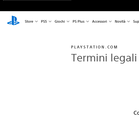
Store
PS5
Giochi
PS Plus
Accessori
Novità
Sup
PLAYSTATION.COM
Termini legali
C