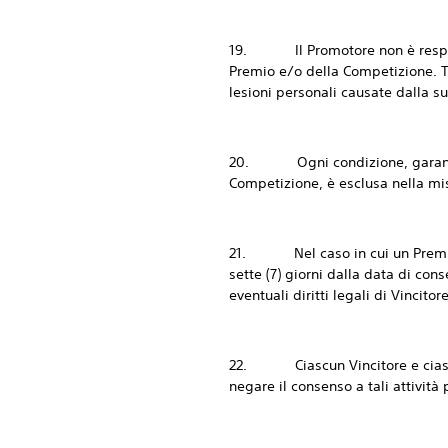
19. Il Promotore non è responsab
Premio e/o della Competizione. Tu
lesioni personali causate dalla s
20. Ogni condizione, garanzia e
Competizione, è esclusa nella mi
21. Nel caso in cui un Premio ri
sette (7) giorni dalla data di co
eventuali diritti legali di Vincitor
22. Ciascun Vincitore e ciascun 
negare il consenso a tali attività 