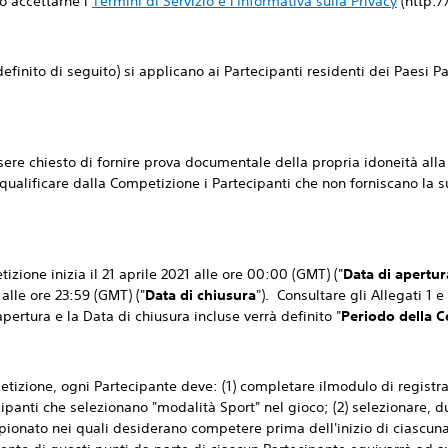
o accettarne i
Termini di Servizio e l'Informativa sulla Privacy
(http:/
o di seguito) si applicano ai Partecipanti residenti dei Paesi Par
hiesto di fornire prova documentale della propria idoneità alla 
ualificare dalla Competizione i Partecipanti che non forniscano la s
ne inizia il 21 aprile 2021 alle ore 00:00 (GMT) ("
Data di apertur
 alle ore 23:59 (GMT) ("
Data di chiusura
"). Consultare gli Allegati 1 e
ertura e la Data di chiusura incluse verrà definito "
Periodo della 
petizione, ogni Partecipante deve: (1) completare il
modulo di registra
ipanti che selezionano "modalità Sport" nel gioco; (2) selezionare, du
ionato nei quali desiderano competere prima dell'inizio di ciascuna 