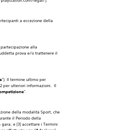
/playstation.com/legal/).
tecipanti a eccezione della
partecipazione alla
uddetta prova e/o trattenere il
a
"). Il termine ultimo per
 2 per ulteriori informazioni. Il
Competizione
".
zione della modalità Sport, che
rante il Periodo della
gara; e (3) accettare i Termini