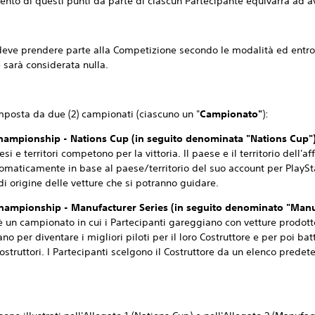
nto di questi punti da parte di ciascun Partecipante equivarrà ad av
rendere parte alla Competizione secondo le modalità ed entro la
 sarà considerata nulla.
a da due (2) campionati (ciascuno un "
Campionato"
):
Championship - Nations Cup (in seguito denominata "Nations Cup")
i e territori competono per la vittoria. Il paese e il territorio dell'af
omaticamente in base al paese/territorio del suo account per PlayS
 di origine delle vetture che si potranno guidare.
Championship - Manufacturer Series (in seguito denominato "Manu
 un campionato in cui i Partecipanti gareggiano con vetture prodotte 
o per diventare i migliori piloti per il loro Costruttore e per poi bat
ostruttori. I Partecipanti scelgono il Costruttore da un elenco predet