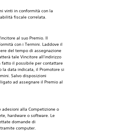
vinti in conformità con la
bilità fiscale correlata.
ncitore al suo Premio. Il
nformità con i Termini. Laddove il
adere del tempo di assegnazione
terà tale Vincitore all'indirizzo
fatto il possibile per contattare
o la data indicata, il Promotore si
ermini. Salvo disposizioni
bligato ad assegnare il Premio al
 adesioni alla Competizione o
rete, hardware o software. Le
cettate domande di
 tramite computer.