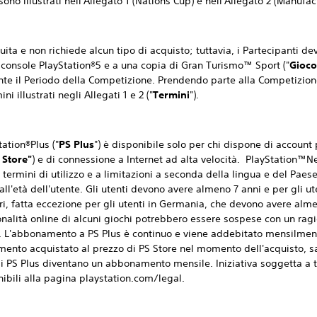
ono illustrati nell'Allegato 1 (Nations Cup) e nell'Allegato 2 (Manufac
e non richiede alcun tipo di acquisto; tuttavia, i Partecipanti d
 console PlayStation®5 e a una copia di Gran Turismo™ Sport ("
Gioco
te il Periodo della Competizione. Prendendo parte alla Competizione
ni illustrati negli Allegati 1 e 2 ("
Termini
").
ion®Plus ("
PS Plus
") è disponibile solo per chi dispone di accoun
 Store"
) e di connessione a Internet ad alta velocità. PlayStation™
termini di utilizzo e a limitazioni a seconda della lingua e del Paese
 all'età dell'utente. Gli utenti devono avere almeno 7 anni e per gli u
ri, fatta eccezione per gli utenti in Germania, che devono avere alme
ionalità online di alcuni giochi potrebbero essere sospese con un rag
. L'abbonamento a PS Plus è continuo e viene addebitato mensilmen
ento acquistato al prezzo di PS Store nel momento dell'acquisto, s
i PS Plus diventano un abbonamento mensile. Iniziativa soggetta a te
bili alla pagina playstation.com/legal.