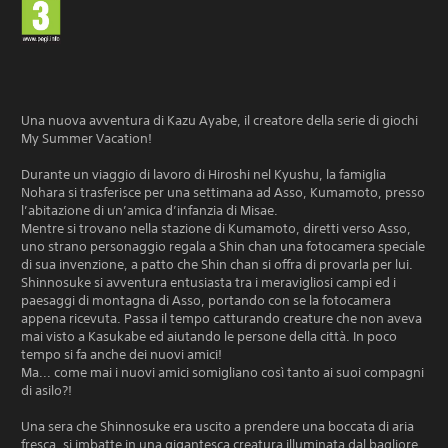
Una nuova avventura di Kazu Ayabe, il creatore della serie di giochi
My Summer Vacation!
Durante un viaggio di lavoro di Hiroshi nel Kyushu, la famiglia
Nohara si trasferisce per una settimana ad Asso, Kumamoto, presso
l’abitazione di un’amica d’infanzia di Misae.
Mentre si trovano nella stazione di Kumamoto, diretti verso Asso,
uno strano personaggio regala a Shin chan una fotocamera speciale
di sua invenzione, a patto che Shin chan si offra di provarla per lui.
Shinnosuke si avventura entusiasta tra i meravigliosi campi ed i
paesaggi di montagna di Asso, portando con se la fotocamera
appena ricevuta. Passa il tempo catturando creature che non aveva
mai visto a Kasukabe ed aiutando le persone della città. In poco
tempo si fa anche dei nuovi amici!
Ma... come mai i nuovi amici somigliano così tanto ai suoi compagni
di asilo?!
Una sera che Shinnosuke era uscito a prendere una boccata di aria
fresca, si imbatte in una gigantesca creatura illuminata dal bagliore