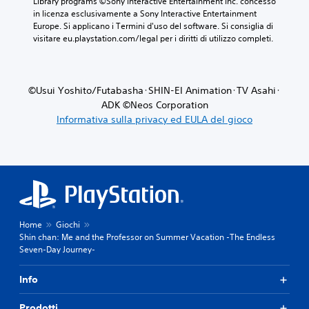
Library programs ©Sony Interactive Entertainment Inc. concesso 
in licenza esclusivamente a Sony Interactive Entertainment 
Europe. Si applicano i Termini d'uso del software. Si consiglia di 
visitare eu.playstation.com/legal per i diritti di utilizzo completi.
©Usui Yoshito/Futabasha･SHIN-EI Animation･TV Asahi･
ADK ©Neos Corporation
Informativa sulla privacy ed EULA del gioco
Home
Giochi
Shin chan: Me and the Professor on Summer Vacation -The Endless
Seven-Day Journey-
Info
Prodotti