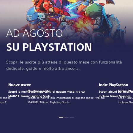
AD AGOSTO
SU PLAYSTATION
Scopri le uscite più attese di questo mese con funzionalità
dedicate, guide e molto altro ancora.
Nuove uscite
Nuove uscite
Nuove uscite
Indie PlayStation
Indie PlayStation
Indie PlayStation
Nuove uscite
Indie Pl
Scopri le novità più importanti di questo mese, tra cui
Scopri le novità più importanti di questo mese, tra cui
Scopri le novità più importanti di questo mese, tra cui
Scopri alcuni dei miglio
Scopri alcuni dei miglio
Scopri alcuni dei miglio
MARVEL Tōkon: Fighting Souls.
MARVEL Tōkon: Fighting Souls.
MARVEL Tōkon: Fighting Souls.
incluso Grave Seasons.
incluso Grave Seasons.
incluso Grave Seasons.
del mese,
Scopri le novità più importanti di questo mese, tra cui
Scopri alc
Ops 7.
MARVEL Tōkon: Fighting Souls.
incluso Gr