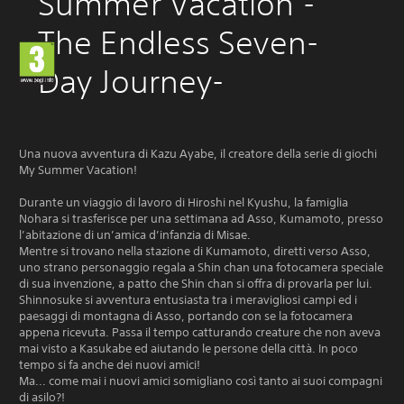
Summer Vacation -
The Endless Seven-
Day Journey-
NEOS
PS4
Una nuova avventura di Kazu Ayabe, il creatore della serie di giochi
My Summer Vacation!
Durante un viaggio di lavoro di Hiroshi nel Kyushu, la famiglia
Nohara si trasferisce per una settimana ad Asso, Kumamoto, presso
l’abitazione di un’amica d’infanzia di Misae.
€49,99
Mentre si trovano nella stazione di Kumamoto, diretti verso Asso,
uno strano personaggio regala a Shin chan una fotocamera speciale
Aggiungi al carrello
di sua invenzione, a patto che Shin chan si offra di provarla per lui.
Shinnosuke si avventura entusiasta tra i meravigliosi campi ed i
paesaggi di montagna di Asso, portando con se la fotocamera
appena ricevuta. Passa il tempo catturando creature che non aveva
mai visto a Kasukabe ed aiutando le persone della città. In poco
Gioco offline abilitato
tempo si fa anche dei nuovi amici!
1 giocatore
Ma... come mai i nuovi amici somigliano così tanto ai suoi compagni
di asilo?!