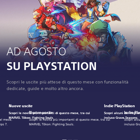
AD AGOSTO
SU PLAYSTATION
Scopri le uscite più attese di questo mese con funzionalità
dedicate, guide e molto altro ancora.
Nuove uscite
Nuove uscite
Nuove uscite
Indie PlayStation
Indie PlayStation
Indie PlayStation
Nuove uscite
Indie Pl
Scopri le novità più importanti di questo mese, tra cui
Scopri le novità più importanti di questo mese, tra cui
Scopri le novità più importanti di questo mese, tra cui
Scopri alcuni dei miglio
Scopri alcuni dei miglio
Scopri alcuni dei miglio
MARVEL Tōkon: Fighting Souls.
MARVEL Tōkon: Fighting Souls.
MARVEL Tōkon: Fighting Souls.
incluso Grave Seasons.
incluso Grave Seasons.
incluso Grave Seasons.
del mese,
Scopri le novità più importanti di questo mese, tra cui
Scopri alc
Ops 7.
MARVEL Tōkon: Fighting Souls.
incluso Gr