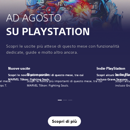
AD AGOSTO
SU PLAYSTATION
Scopri le uscite più attese di questo mese con funzionalità
dedicate, guide e molto altro ancora.
Nuove uscite
Nuove uscite
Nuove uscite
Indie PlayStation
Indie PlayStation
Indie PlayStation
Nuove uscite
Indie Pl
Scopri le novità più importanti di questo mese, tra cui
Scopri le novità più importanti di questo mese, tra cui
Scopri le novità più importanti di questo mese, tra cui
Scopri alcuni dei miglio
Scopri alcuni dei miglio
Scopri alcuni dei miglio
MARVEL Tōkon: Fighting Souls.
MARVEL Tōkon: Fighting Souls.
MARVEL Tōkon: Fighting Souls.
incluso Grave Seasons.
incluso Grave Seasons.
incluso Grave Seasons.
del mese,
Scopri le novità più importanti di questo mese, tra cui
Scopri alc
Ops 7.
MARVEL Tōkon: Fighting Souls.
incluso Gr
Scopri di più