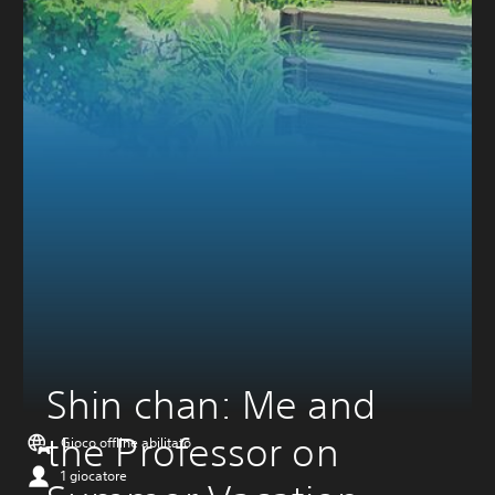
Shin chan: Me and 
the Professor on 
Gioco offline abilitato
1 giocatore