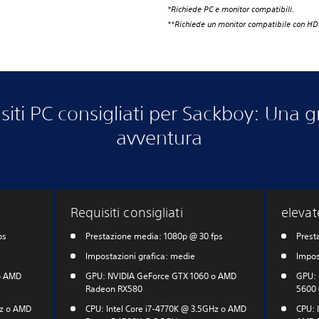
*Richiede PC e monitor compatibili.
**Richiede un monitor compatibile con HDM
siti PC consigliati per Sackboy: Una 
avventura
Requisiti consigliati
elevat
ps
Prestazione media: 1080p @ 30 fps
Prest
Impostazioni grafica: medie
Impos
o AMD
GPU: NVIDIA GeForce GTX 1060 o AMD
GPU: 
Radeon RX580
5600 
Hz o AMD
CPU: Intel Core i7-4770K @ 3.5GHz o AMD
CPU: I