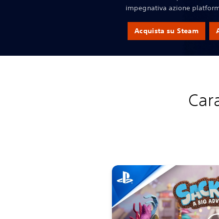
impegnativa azione platform
Acquista su Steam
Cara