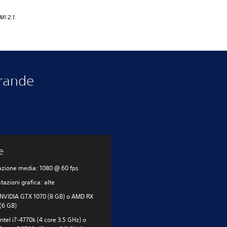
I 2.1.
grande
e
azione media: 1080 @ 60 fps
tazioni grafica: alte
NVIDIA GTX 1070 (8 GB) o AMD RX
(6 GB)
ntel i7-4770k (4 core 3.5 GHz) o