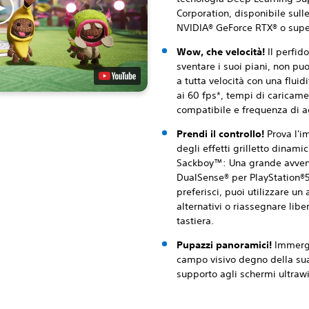
Corporation, disponibile sull
NVIDIA® GeForce RTX® o supe
Wow, che velocità!
Il perfid
sventare i suoi piani, non pu
a tutta velocità con una flui
ai 60 fps*, tempi di caricame
compatibile e frequenza di a
Prendi il controllo!
Prova l'i
degli effetti grilletto dinam
Sackboy™: Una grande avvent
DualSense® per PlayStation®5 
preferisci, puoi utilizzare 
alternativi o riassegnare li
tastiera.
Pupazzi panoramici!
Immergi
campo visivo degno della sua
supporto agli schermi ultrawi