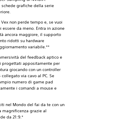
e schede grafiche della serie
riore.
o Vex non perde tempo e, se vuoi
oi essere da meno. Entra in azione
dità ancora maggiore, il supporto
nto ridotti su hardware
ggiornamento variabile.**
mmersività del feedback aptico e
ici progettati appositamente per
ura giocando con un controller
collegato via cavo al PC. Se
un ampio numero di game pad
beramente i comandi a mouse e
ti nel Mondo del fai da te con un
 magnificenza grazie al
de da 21:9.*