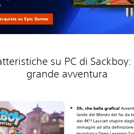
.
Acquista su Epic Games
tteristiche su PC di Sackboy
grande avventura
Oh, che bella grafica!
Avventu
lande del Mondo del fai da t
dei 4K*! Lasciati stupire dagli
immagini ad alta definizione 
tecnologia Deep Learning Su