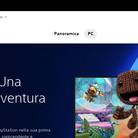
to
Panoramica
PC
 Una
ventura
layStation nella sua prima
i sorprendente e