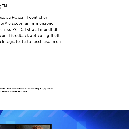
es™
co su PC con il controller
ion® e scopri un’immersione
chi su PC. Dai vita ai mondi di
n il feedback aptico, i grilletti
 integrato, tutto racchiuso in un
illetti adattivi e del microfono integrato, quando
nessione tramite cavo USB.