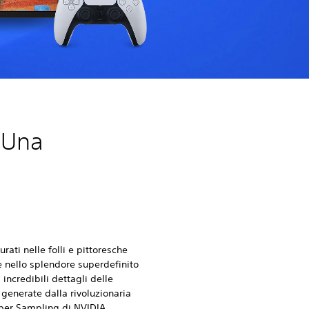
: Una
rati nelle folli e pittoresche
e nello splendore superdefinito
 incredibili dettagli delle
generate dalla rivoluzionaria
per Sampling di NVIDIA