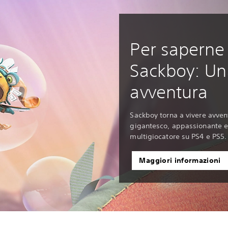
Per saperne 
Sackboy: Un
avventura
Sackboy torna a vivere avven
gigantesco, appassionante e
multigiocatore su PS4 e PS5.
Maggiori informazioni