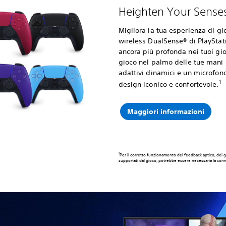
Heighten Your Sens
Migliora la tua esperienza di gio
wireless DualSense® di PlayStat
ancora più profonda nei tuoi gio
gioco nel palmo delle tue mani co
adattivi dinamici e un microfono
1
design iconico e confortevole.
Maggiori informazioni
1
Per il corretto funzionamento del feedback aptico, dei gr
supportati dal gioco, potrebbe essere necessaria la con