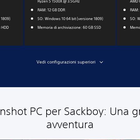
Ryzen 5 1500X @ 3.5GHz
AMD R
RAM: 12 GB DDR
RAM: 
 1809)
SO: Windows 10 64 bit (versione 1809)
SO: W
B HDD
Memoria di archiviazione: 60 GB SSD
Memor
Vedi configurazioni superiori
nshot PC per Sackboy: Una 
avventura