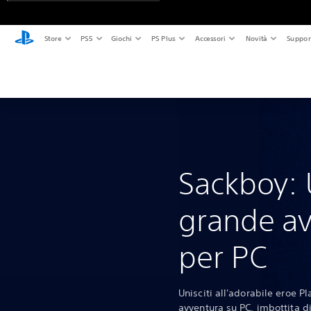
Store
PS5
Giochi
PS Plus
Accessori
Novità
Suppor
Sackboy:
grande av
per PC
Unisciti all'adorabile eroe P
avventura su PC, imbottita d