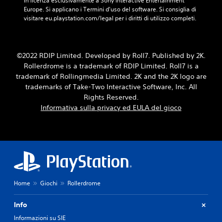
in licenza esclusivamente a Sony Interactive Entertainment 
d
r
u
p
i
Europe. Si applicano i Termini d'uso del software. Si consiglia di 
e
i
s
r
r
visitare eu.playstation.com/legal per i diritti di utilizzo completi.
l
p
c
i
i
l
i
i
n
d
e
ù
t
c
u
l
i
a
i
r
e
©2022 RDIP Limited. Developed by Roll7. Published by 2K.
m
a
p
r
v
p
u
Rollerdrome is a trademark of RDIP Limited. Roll7 is a
a
e
e
o
d
trademark of Rollingmedia Limited. 2K and the 2K logo are
l
l
t
r
i
i
trademarks of Take-Two Interactive Software, Inc. All
a
t
t
o
.
v
Rights Reserved.
e
a
i
e
Informativa sulla privacy ed EULA del gioco
.
n
n
l
C
t
m
o
i
o
a
I
c
p
d
n
i
n
o
o
c
t
v
s
c
e
à
e
s
h
l
g
r
o
e
e
l
n
t
s
Home
Giochi
Rollerdrome
n
a
o
i
i
e
s
e
s
o
r
Info
o
s
e
n
a
s
m
t
Informazioni su SIE
e
l