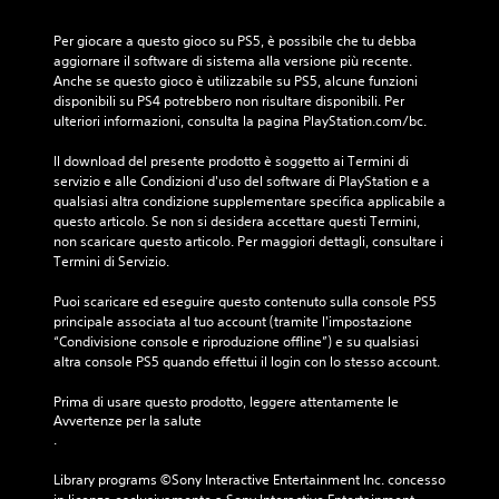
g
o
o
l
o
r
c
o
l
Per giocare a questo gioco su PS5, è possibile che tu debba 
A
i
i
p
a
aggiornare il software di sistema alla versione più recente. 
p
u
e
t
z
Anche se questo gioco è utilizzabile su PS5, alcune funzioni 
e
d
r
à
i
disponibili su PS4 potrebbero non risultare disponibili. Per 
r
i
l
g
o
ulteriori informazioni, consulta la pagina PlayStation.com/bc.
g
a
o
i
n
i
s
3
o
e
Il download del presente prodotto è soggetto ai Termini di 
o
t
D
d
servizio e alle Condizioni d'uso del software di PlayStation e a 
c
c
o
e
qualsiasi altra condizione supplementare specifica applicabile a 
a
P
o
r
l
questo articolo. Se non si desidera accettare questi Termini, 
r
u
(
i
l
non scaricare questo articolo. Per maggiori dettagli, consultare i 
e
o
a
a
a
Termini di Servizio.
,
i
e
v
s
o
i
i
a
e
Puoi scaricare ed eseguire questo contenuto sulla console PS5 
p
m
p
n
n
principale associata al tuo account (tramite l'impostazione 
p
p
e
z
s
“Condivisione console e riproduzione offline”) e su qualsiasi 
u
o
r
a
i
altra console PS5 quando effettui il login con lo stesso account.
r
s
s
b
t
e
t
o
i
Prima di usare questo prodotto, leggere attentamente le 
i
a
o
n
Avvertenze per la salute
l
c
r
)
a
.
i
o
e
g
P
t
l
l
g
u
Library programs ©Sony Interactive Entertainment Inc. concesso 
à
o
'
i
o