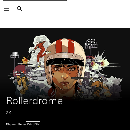
Cerca
Rollerdrome
2K
Disponibile su
PS4
PS5