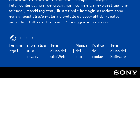
p
l
t
z
p
Tutti i contenuti, nomi dei giochi, nomi commerciali e/o vesti grafiche
e
t
'
a
r
aziendali, marchi registrati, illustrazioni e immagini associate sono
r
a
i
t
e
marchi registrati e/o materiale protetto da copyright dei rispettivi
i
r
n
s
o
proprietari. Tutti i diritti riservati.
Per maggiori informazioni
e
e
t
e
)
n
p
o
n
z
P
i
r
t
Italia
a
u
ù
n
a
d
Termini
Informativa
Termini
Mappa
Politica
Termini
o
f
o
t
i
legali
sulla
d'uso del
del
dei
d'uso del
i
a
a
i
g
privacy
sito Web
sito
cookie
Software
i
c
t
i
i
n
i
e
n
o
v
l
.
u
c
e
m
n
o
r
e
f
.
t
n
o
i
t
r
r
e
P
m
e
r
r
a
i
i
t
o
l
c
o
m
m
o
d
e
o
n
i
m
v
o
f
o
i
s
a