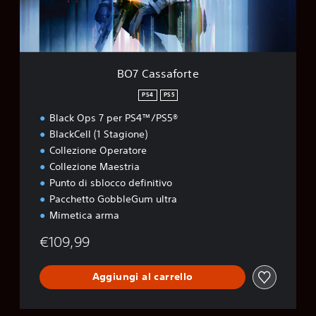
f
o
r
t
e
BO7 Cassaforte
PS4
PS5
Black Ops 7 per PS4™/PS5®
BlackCell (1 Stagione)
Collezione Operatore
Collezione Maestria
Punto di sblocco definitivo
Pacchetto GobbleGum ultra
Mimetica arma
€109,99
Aggiungi al carrello