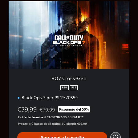
B
O
7
C
r
o
s
s
-
G
e
n
BO7 Cross-Gen
PS4
PS5
Black Ops 7 per PS4™/PS5®
€39,99
€79,99
Risparmio del 50%
Scontato dal prezzo originale di €79,99
L'offerta termina il 12/8/2026 10:59 PM UTC
Prezzo più basso degli ultimi 30 giorni: €79,99
Aggiungi al carrello