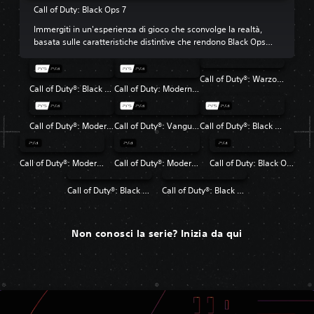
Call of Duty: Black Ops 7
Immergiti in un'esperienza di gioco che sconvolge la realtà,
basata sulle caratteristiche distintive che rendono Black Ops
così amato.
Call of Duty®: Warzone™
Call of Duty®: Black Ops 6
Call of Duty: Modern Warfare III
Call of Duty®: Modern Warfare® II
Call of Duty®: Vanguard
Call of Duty®: Black Ops Cold War
Call of Duty®: Modern Warfare®
Call of Duty®: Modern Warfare® 2 Campaign Remastered
Call of Duty: Black Ops 4
Call of Duty®: Black Ops
Call of Duty®: Black Ops II
Non conosci la serie? Inizia da qui