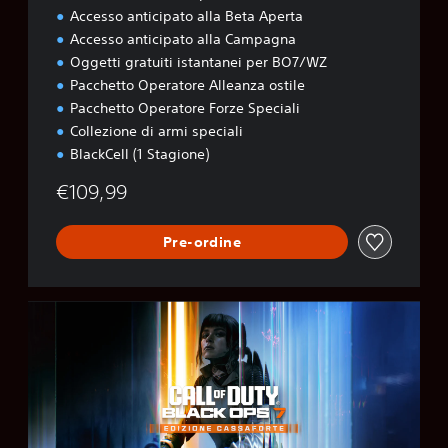
Accesso anticipato alla Beta Aperta
Accesso anticipato alla Campagna
Oggetti gratuiti istantanei per BO7/WZ
Pacchetto Operatore Alleanza ostile
Pacchetto Operatore Forze Speciali
Collezione di armi speciali
BlackCell (1 Stagione)
€109,99
Pre-ordine
B
O
7
C
a
s
s
a