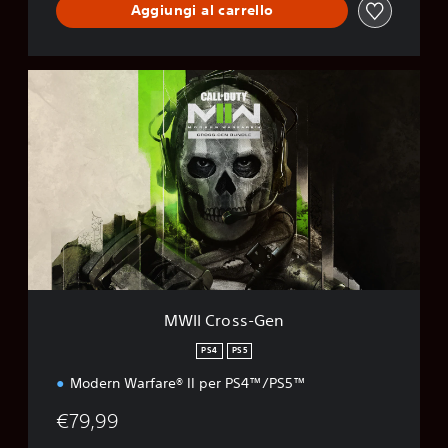
Aggiungi al carrello
M
W
I
I
C
r
o
s
s
-
G
e
n
MWII Cross-Gen
PS4
PS5
Modern Warfare® II per PS4™/PS5™
€79,99