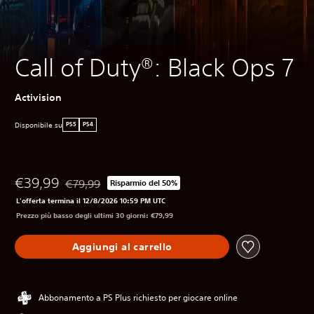
Call of Duty®: Black Ops 7
Activision
Disponibile su
PS5
PS4
€39,99
€79,99
Risparmio del 50%
Scontato dal prezzo originale di €79,99
L'offerta termina il 12/8/2026 10:59 PM UTC
Prezzo più basso degli ultimi 30 giorni: €79,99
Aggiungi al carrello
Abbonamento a PS Plus richiesto per giocare online