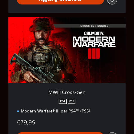
M
W
I
I
I
C
r
o
s
s
-
G
e
MWIII Cross-Gen
n
PS4
PS5
Modern Warfare® III per PS4™/PS5®
€79,99