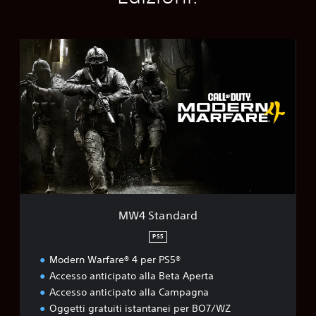
M
W
4
S
t
a
n
d
a
r
d
MW4 Standard
PS5
Modern Warfare® 4 per PS5®
Accesso anticipato alla Beta Aperta
Accesso anticipato alla Campagna
Oggetti gratuiti istantanei per BO7/WZ